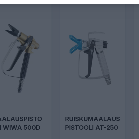
ALAUSPISTO
RUISKUMAALAUS
I WIWA 500D
PISTOOLI AT-250