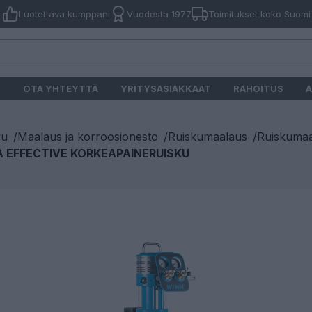
Luotettava kumppani
Vuodesta 1977
Toimitukset koko Suomi
O
OTA YHTEYTTÄ
YRITYSASIAKKAAT
RAHOITUS
A
vu
/
Maalaus ja korroosionesto
/
Ruiskumaalaus
/
Ruiskumaal
 EFFECTIVE KORKEAPAINERUISKU