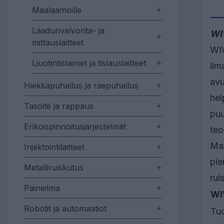
Maalaamoille
Laadunvalvonta- ja
WIW
mittauslaitteet
WIW
Liuotintislaimet ja tislauslaitteet
ilm
avu
Hiekkapuhallus ja raepuhallus
hel
Tasoite ja rappaus
puu
Erikoispinnoitusjärjestelmät
teo
Maa
Injektointilaitteet
pie
Metalliruiskutus
rui
Paineilma
WI
Robotit ja automaatiot
Tu