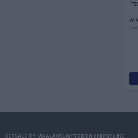
65
WIW
11/
kor
SERSALE OY MAALAUSLAITTEIDEN ERIKOISLIIKE