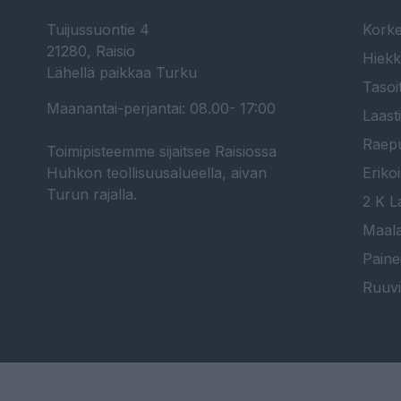
Tuijussuontie 4
Korke
21280, Raisio
Hiekk
Lähellä paikkaa Turku
Tasoi
Maanantai-perjantai: 08.00- 17:00
Laast
Raepu
Toimipisteemme sijaitsee Raisiossa
Huhkon teollisuusalueella, aivan
Erikoi
Turun rajalla.
2 K La
Maala
Paine
Ruuvi