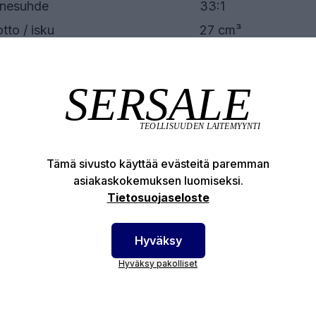
inesuhde
33:1
tto / isku
27 cm³
ks. työpaine
264 bar
amoottorin männän halkaisija
85 mm
otenumero:
10696
Tämä sivusto käyttää evästeitä paremman
asiakaskokemuksen luomiseksi.
Tietosuojaseloste
Hyväksy
Tutustu
Hyväksy pakolliset