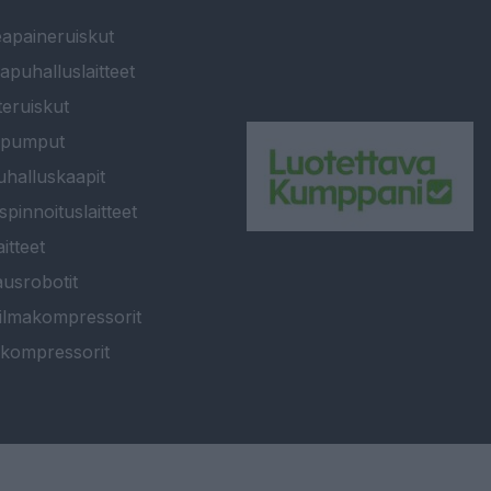
apaineruiskut
apuhalluslaitteet
teruiskut
ipumput
halluskaapit
spinnoituslaitteet
itteet
usrobotit
ilmakompressorit
kompressorit