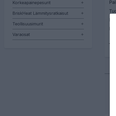
Pa
Korkeapainepesurit
Tuo
BriskHeat Lämmitysratkaisut
Ma
Teollisuusimurit
Ilm
Varaosat
Tu