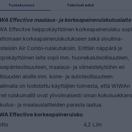
Tuotekuvaus
Tekniset edut
A Effective maalaus- ja korkeapaineruiskutuslaite
A Effecitve helppokäyttöinen korkeapaineruisku sopi
attomaan korkeapaineruiskutukseen sekä sivuilma-
steisiin Air Combi-ruiskutuksiin. Erittäin näppärä ja
ppokäyttöinen laite sopii mm. huonekaluteollisuuteen,
sepänteollisuuteen, maalaus- ja viimeistelytöihin eri
llisuuden aloille mm. kone- ja autoteollisuuteen.
ilmalla on todistettu käyttäjien toimesta, että WIWAn
net ruiskumallit ovat ylivoimaisesti oman kokoluokkan
skutus- ja maalauslaitteiden parasta laatua.
WA Effective korkeapaineruisku
otto
4,2 L/m