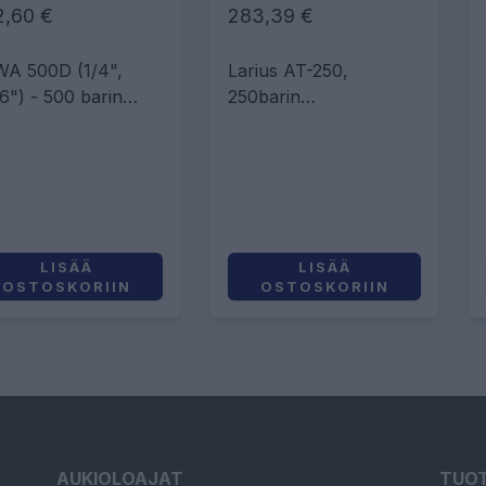
2,60 €
283,39 €
A 500D (1/4",
Larius AT-250,
16") - 500 barin
250barin
keapainepistooli
korkeapainepistooli
LISÄÄ
LISÄÄ
OSTOSKORIIN
OSTOSKORIIN
AUKIOLOAJAT
TUO