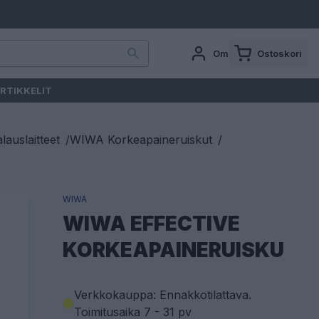
Oma tili
Ostoskori
RTIKKELIT
auslaitteet
/
WIWA Korkeapaineruiskut
/
WIWA
WIWA EFFECTIVE
KORKEAPAINERUISKU
Verkkokauppa: Ennakkotilattava
.
Toimitusaika 7 - 31 pv