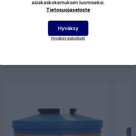
asiakaskokemuksen luomiseksi.
Tietosuojaseloste
LISÄÄ OSTOSKORIIN
Hyväksy
Hyväksy pakolliset
Osta myös