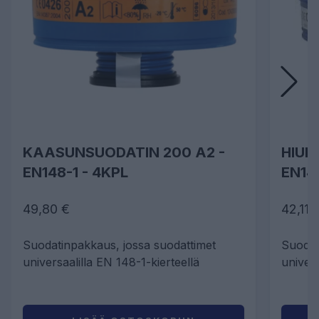
KAASUNSUODATIN 200 A2 -
HIUK
EN148-1 - 4KPL
EN14
49,80 €
42,11 
Suodatinpakkaus, jossa suodattimet
Suodat
universaalilla EN 148-1-kierteellä
univers