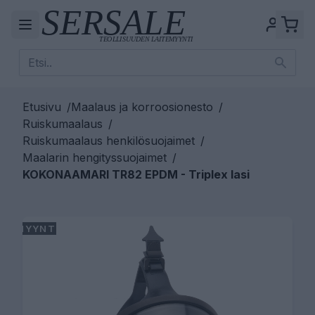
Etusivu
/
Maalaus ja korroosionesto
/
Ruiskumaalaus
/
Ruiskumaalaus henkilösuojaimet
/
Maalarin hengityssuojaimet
/
KOKONAAMARI TR82 EPDM - Triplex lasi
MYYNTI!