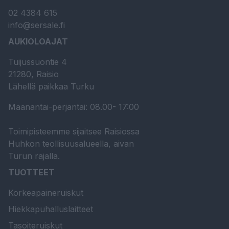
02 4384 615
info@sersale.fi
AUKIOLOAJAT
Tuijussuontie 4
21280, Raisio
Lähellä paikkaa Turku
Maanantai-perjantai: 08.00- 17:00
Toimipisteemme sijaitsee Raisiossa
Huhkon teollisuusalueella, aivan
Turun rajalla.
TUOTTEET
Korkeapaineruiskut
Hiekkapuhalluslaitteet
Tasoiteruiskut