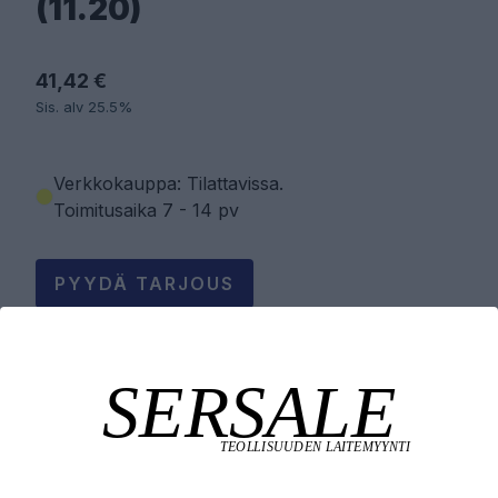
(11.20)
41,42 €
Sis. alv 25.5%
Verkkokauppa: Tilattavissa
.
Toimitusaika 7 - 14 pv
PYYDÄ TARJOUS
LISÄÄ OSTOSKORIIN
Tuotekuvaus