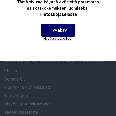
Tämä sivusto käyttää evästeitä paremman
asiakaskokemuksen luomiseksi.
Tekniset edut
Tietosuojaseloste
Hyväksy
Hyväksy pakolliset
SERSALE OY MAALAUSLAITTEIDEN ERIKOISLIIKE
Etusivu
Sersale Oy
Huolto- ja kunnossapito
Ota yhteyttä
Myynti- ja toimitusehdot
Tietosuojaseloste