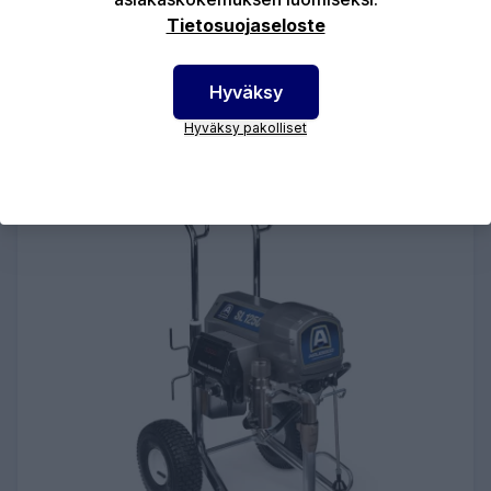
LP655 - Sähkötoiminen korkeapaineruisku
Tietosuojaseloste
Hyväksy
LISÄÄ OSTOSKORIIN
Hyväksy pakolliset