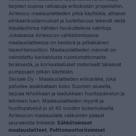
tarjoten sopivia ratkaisuja erikokoisiin projekteihin.
Airlessco maalauslaitteiden pitkä käyttöikä, alhaiset
elinkaarikustannukset ja luotettavuus tekevät niistä
kilpailijoihinsa nähden houkuttelevia valintoja.
Jokaisessa Airlesscon sähkötoimisessa
maalauslaitteessa on kestävä ja pitkäikäinen
tasavirtamoottori. Maalauslaitteiden männät on
valmistettu karkaistusta ruostumattomasta
teräksestä, ja korkealaatuiset materiaalit takaavat
pumppujen pitkän käyttöiän.
Sersale Oy - Maalauslaitteiden erikoisliike, joka
palvelee asiakkaitaan koko Suomen alueella,
tarjoaa tehokkaan ja laadukkaan huoltopalvelun ja
teknisen tuen. Maalauslaitteiden myynti ja
huoltopalvelut jo yli 40 vuoden kokemuksella.
Airlesscon maalauslaite valikoimiin pääset
seuraavista linkeistä:
Sähkötoimiset
maalauslaitteet
,
Polttomoottoritoimiset