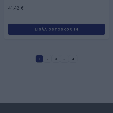
41,42 €
LISÄÄ OSTOSKORIIN
1
2
3
...
4