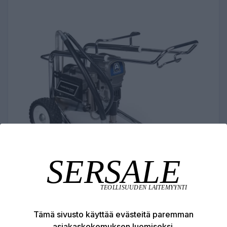
AIRLESSCO LP655 LO-BOY
KORKEAPAINEMAALIRUISKU
4220,44 €
Tämä sivusto käyttää evästeitä paremman
asiakaskokemuksen luomiseksi.