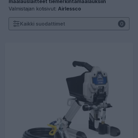
maalauslaitteet tiemerkintämaalauksiin
Valmistajan kotisivut:
Airlessco
Kaikki
suodattimet
0