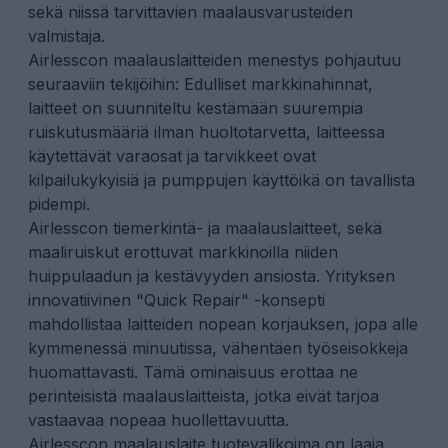
sekä niissä tarvittavien
maalausvarusteiden
valmistaja.
Airlesscon maalauslaitteiden menestys pohjautuu
seuraaviin tekijöihin: Edulliset markkinahinnat,
laitteet on suunniteltu kestämään suurempia
ruiskutusmääriä ilman huoltotarvetta, laitteessa
käytettävät varaosat ja tarvikkeet ovat
kilpailukykyisiä ja pumppujen käyttöikä on tavallista
pidempi.
Airlesscon tiemerkintä- ja maalauslaitteet, sekä
maaliruiskut erottuvat markkinoilla niiden
huippulaadun ja kestävyyden ansiosta. Yrityksen
innovatiivinen "Quick Repair" -konsepti
mahdollistaa laitteiden nopean korjauksen, jopa alle
kymmenessä minuutissa, vähentäen työseisokkeja
huomattavasti. Tämä ominaisuus erottaa ne
perinteisistä maalauslaitteista, jotka eivät tarjoa
vastaavaa nopeaa huollettavuutta.
Airlesscon maalauslaite tuotevalikoima on laaja,