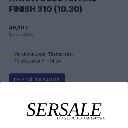
FINISH 310 (10.30)
49,80 €
Sis. alv 25.5%
Verkkokauppa: Tilattavissa
.
Toimitusaika 7 - 14 pv
PYYDÄ TARJOUS
LISÄÄ OSTOSKORIIN