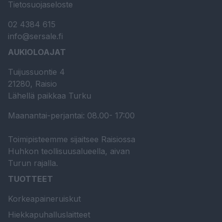
Tietosuojaseloste
02 4384 615
info@sersale.fi
AUKIOLOAJAT
Tuijussuontie 4
21280, Raisio
Lähellä paikkaa Turku
Maanantai-perjantai: 08.00- 17:00
Toimipisteemme sijaitsee Raisiossa
Huhkon teollisuusalueella, aivan
Turun rajalla.
TUOTTEET
Korkeapaineruiskut
Hiekkapuhalluslaitteet