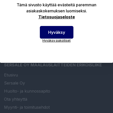
Tuotekuvaus
Tämä sivusto käyttää evästeitä paremman
asiakaskokemuksen luomiseksi.
Tietosuojaseloste
Tekniset edut
Hyväksy
Hyväksy pakolliset
SERSALE OY MAALAUSLAITTEIDEN ERIKOISLIIKE
Etusivu
Sersale Oy
Huolto- ja kunnossapito
Ota yhteyttä
Myynti- ja toimitusehdot