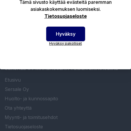
Tämä sivusto käyttää evästeitä paremman
asiakaskokemuksen luomiseksi.
Tekniset edut
Tietosuojaseloste
Hyväksy
Hyväksy pakolliset
SERSALE OY MAALAUSLAITTEIDEN ERIKOISLIIKE
Etusivu
Sersale Oy
Huolto- ja kunnossapito
Ota yhteyttä
Myynti- ja toimitusehdot
Tietosuojaseloste