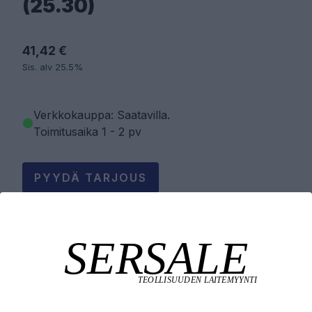
(25.30)
41,42 €
Sis. alv 25.5%
Verkkokauppa: Saatavilla
.
Toimitusaika 1 - 2 pv
PYYDÄ TARJOUS
LISÄÄ OSTOSKORIIN
Tuotekuvaus