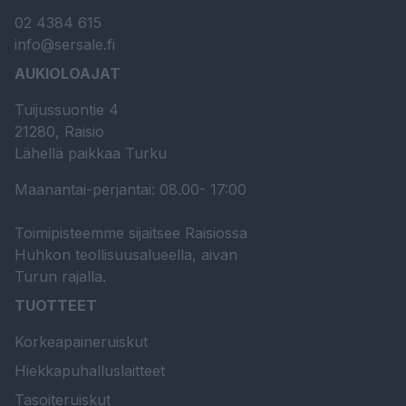
02 4384 615
info@sersale.fi
AUKIOLOAJAT
Tuijussuontie 4
21280, Raisio
Lähellä paikkaa Turku
Maanantai-perjantai: 08.00- 17:00
Toimipisteemme sijaitsee Raisiossa
Huhkon teollisuusalueella, aivan
Turun rajalla.
TUOTTEET
Korkeapaineruiskut
Hiekkapuhalluslaitteet
Tasoiteruiskut