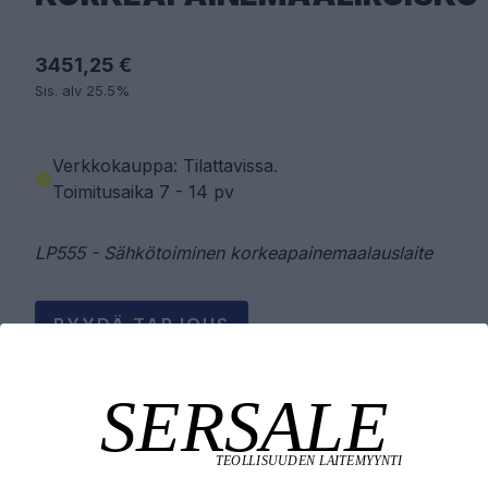
3451,25 €
Sis. alv 25.5%
Verkkokauppa: Tilattavissa
.
Toimitusaika 7 - 14 pv
LP555 - Sähkötoiminen korkeapainemaalauslaite
PYYDÄ TARJOUS
LISÄÄ OSTOSKORIIN