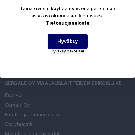
Tämä sivusto käyttää evästeitä paremman
Tuotekuvaus
asiakaskokemuksen luomiseksi.
Tietosuojaseloste
Tekniset edut
Hyväksy
Hyväksy pakolliset
SERSALE OY MAALAUSLAITTEIDEN ERIKOISLIIKE
Etusivu
Sersale Oy
Huolto- ja kunnossapito
Ota yhteyttä
Myynti- ja toimitusehdot