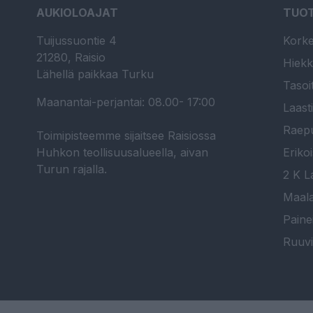
AUKIOLOAJAT
TUO
Tuijussuontie 4
Korke
21280, Raisio
Hiekk
Lähellä paikkaa Turku
Tasoi
Maanantai-perjantai: 08.00- 17:00
Laast
Raepu
Toimipisteemme sijaitsee Raisiossa
Huhkon teollisuusalueella, aivan
Erikoi
Turun rajalla.
2 K La
Maala
Paine
Ruuvi