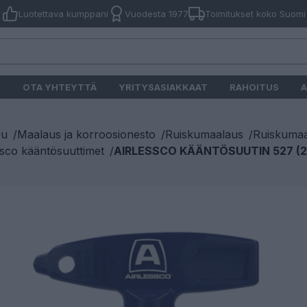
Luotettava kumppani
Vuodesta 1977
Toimitukset koko Suomi
O
OTA YHTEYTTÄ
YRITYSASIAKKAAT
RAHOITUS
A
vu
/
Maalaus ja korroosionesto
/
Ruiskumaalaus
/
Ruiskumaa
ssco kääntösuuttimet
/
AIRLESSCO KÄÄNTÖSUUTIN 527 (2