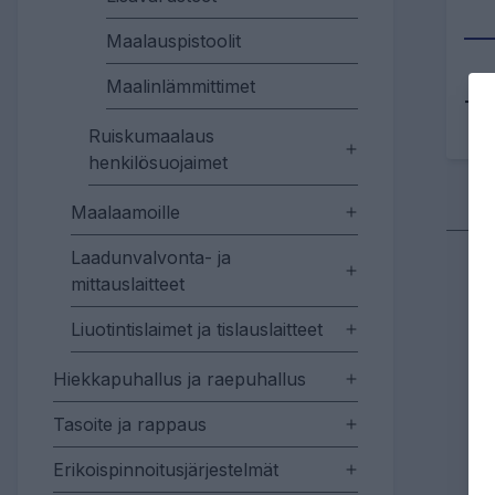
Maalauspistoolit
Maalinlämmittimet
Tu
Ruiskumaalaus
henkilösuojaimet
Maalaamoille
Laadunvalvonta- ja
mittauslaitteet
Liuotintislaimet ja tislauslaitteet
Hiekkapuhallus ja raepuhallus
Tasoite ja rappaus
Erikoispinnoitusjärjestelmät