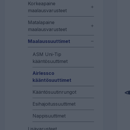
Korkeapaine
maalausvarusteet
Matalapaine
maalausvarusteet
Maalaussuuttimet
ASM Uni-Tip
kääntösuuttimet
Airlessco
kääntösuuttimet
Kääntösuutinrungot
Esihajoitussuuttimet
Nappisuuttimet
Lisävarusteet