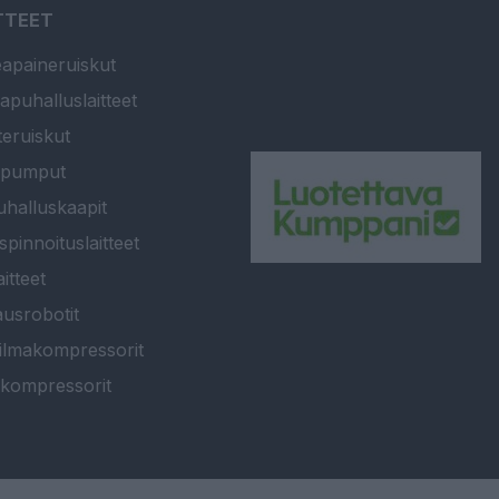
TTEET
apaineruiskut
apuhalluslaitteet
teruiskut
ipumput
halluskaapit
spinnoituslaitteet
itteet
usrobotit
ilmakompressorit
kompressorit