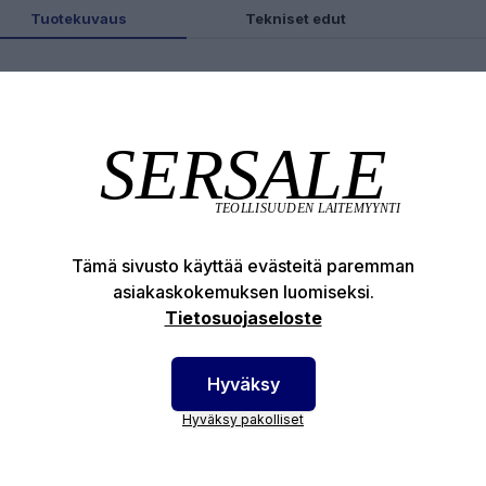
Tuotekuvaus
Tekniset edut
otenumero:
78-ARV-527
Tämä sivusto käyttää evästeitä paremman
asiakaskokemuksen luomiseksi.
Tietosuojaseloste
Hyväksy
Hyväksy pakolliset