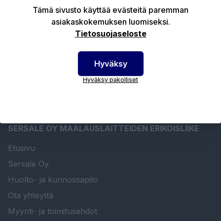
Tuotekuvaus
Tämä sivusto käyttää evästeitä paremman
asiakaskokemuksen luomiseksi.
Tietosuojaseloste
Tekniset edut
Hyväksy
Hyväksy pakolliset
SERSALE OY MAALAUSLAITTEIDEN ERIKOISLIIKE
Etusivu
Sersale Oy
Huolto- ja kunnossapito
Ota yhteyttä
Myynti- ja toimitusehdot