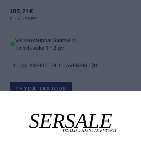
185,21 €
Sis. alv 25.5%
Verkkokauppa: Saatavilla
.
Toimitusaika 1 - 2 pv
⁃ 10 kpl ASPECT SUOJAVERKKO (1)
PYYDÄ TARJOUS
LISÄÄ OSTOSKORIIN