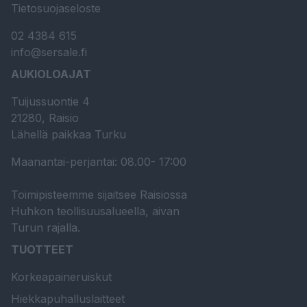
Tietosuojaseloste
02 4384 615
info@sersale.fi
AUKIOLOAJAT
Tuijussuontie 4
21280, Raisio
Lähellä paikkaa Turku
Maanantai-perjantai: 08.00- 17:00
Toimipisteemme sijaitsee Raisiossa
Huhkon teollisuusalueella, aivan
Turun rajalla.
TUOTTEET
Korkeapaineruiskut
Hiekkapuhalluslaitteet