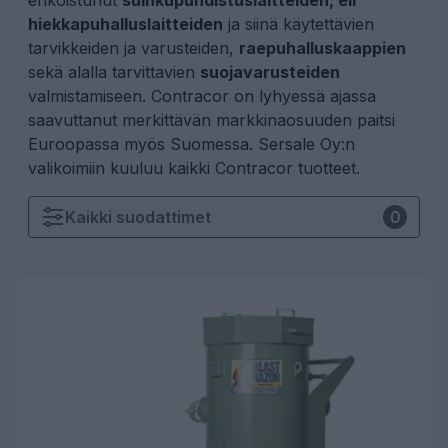
erikoistunut
suihkupuhdistuslaitteiden, eli
hiekkapuhalluslaitteiden
ja siinä
käytettävien
tarvikkeiden ja varusteiden
,
raepuhalluskaappien
sekä alalla tarvittavien
suojavarusteiden
valmistamiseen. Contracor on lyhyessä ajassa
saavuttanut merkittävän markkinaosuuden paitsi
Euroopassa myös Suomessa. Sersale Oy:n
valikoimiin kuuluu kaikki Contracor tuotteet.
Kaikki
suodattimet
0