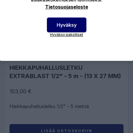
Tietosuojaseloste
Hyväksy
Hyväksy pakolliset
HIEKKAPUHALLUSLETKU
EXTRABLAST 1/2" - 5 m - (13 X 27 MM)
103,00 €
Hiekkapuhallusletku 1/2" - 5 metriä
LISÄÄ OSTOSKORIIN