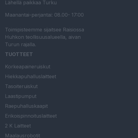
Lähellä paikkaa Turku
Maanantai-perjantai: 08.00- 17:00
Toimipisteemme sijaitsee Raisiossa
Huhkon teollisuusalueella, aivan
Turun rajalla.
TUOTTEET
Korkeapaineruiskut
Hiekkapuhalluslaitteet
Tasoiteruiskut
Laastipumput
Raepuhalluskaapit
Erikoispinnoituslaitteet
2 K Laitteet
Maalausrobotit