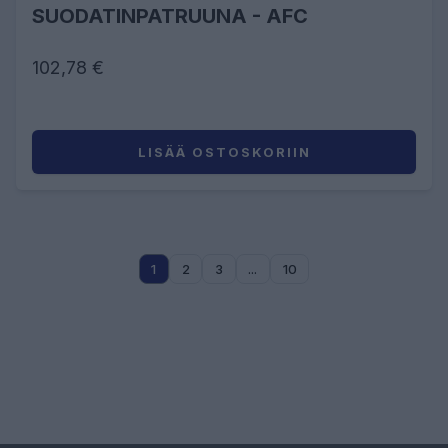
SUODATINPATRUUNA - AFC
102,78 €
LISÄÄ OSTOSKORIIN
1
2
3
...
10