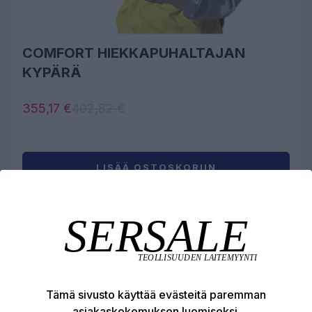
COMFORT HIEKKAPUHALTAJAN
KYPÄRÄ
355,17 €
402,82 €
LISÄÄ OSTOSKORIIN
Tämä sivusto käyttää evästeitä paremman
asiakaskokemuksen luomiseksi.