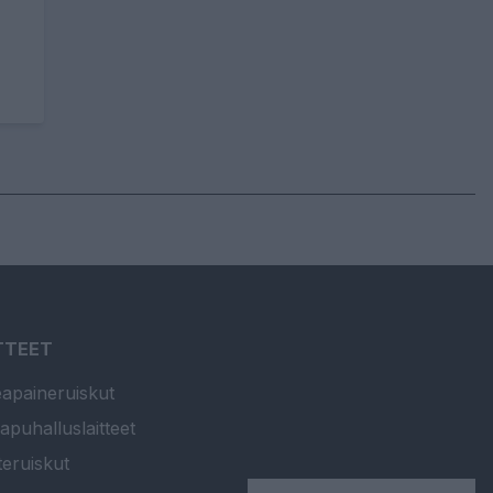
TTEET
apaineruiskut
apuhalluslaitteet
teruiskut