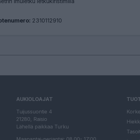
etrin imuletku letkukiristimillä
otenumero:
2310112910
AUKIOLOAJAT
TUO
Tuijussuontie 4
Korke
21280, Raisio
Hiekk
Lähellä paikkaa Turku
Tasoi
Maanantai-perjantai: 08.00- 17:00