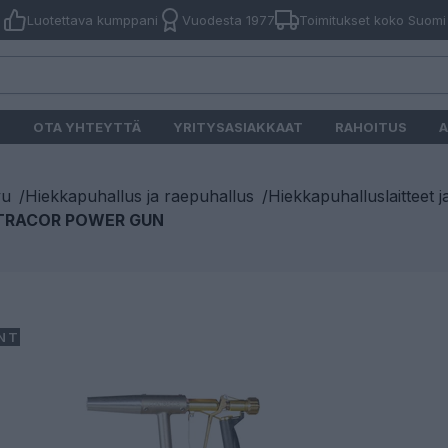
Luotettava kumppani
Vuodesta 1977
Toimitukset koko Suomi
O
OTA YHTEYTTÄ
YRITYSASIAKKAAT
RAHOITUS
A
vu
/
Hiekkapuhallus ja raepuhallus
/
Hiekkapuhalluslaitteet j
RACOR POWER GUN
NTI!