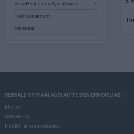
5 m
BriskHeat Lämmitysratkaisut
Teollisuusimurit
Tu
Varaosat
SERSALE OY MAALAUSLAITTEIDEN ERIKOISLIIKE
Etusivu
Sersale Oy
Huolto- ja kunnossapito