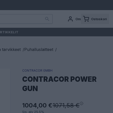
Oma tili
Ostoskori
RTIKKELIT
a tarvikkeet
/
Puhalluslaitteet
/
CONTRACOR GMBH
CONTRACOR POWER
GUN
1004,00 €
1071,58 €
Sis. alv 25.5%