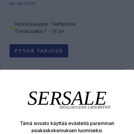
Sis. alv 25.5%
Verkkokauppa: Tilattavissa
.
Toimitusaika 7 - 14 pv
PYYDÄ TARJOUS
LISÄÄ OSTOSKORIIN
Tuotekuvaus
Tämä sivusto käyttää evästeitä paremman
Tekniset edut
asiakaskokemuksen luomiseksi.