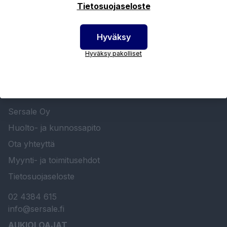
Tietosuojaseloste
Hyväksy
Hyväksy pakolliset
SERSALE OY MAALAUSLAITTEIDEN ERIKOISLIIKE
Etusivu
Sersale Oy
Huolto- ja kunnossapito
Ota yhteyttä
Myynti- ja toimitusehdot
Tietosuojaseloste
02 4384 615
info@sersale.fi
AUKIOLOAJAT