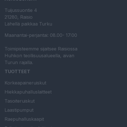
Tuijussuontie 4
21280, Raisio
Lähellä paikkaa Turku
Maanantai-perjantai: 08.00- 17:00
Toimipisteemme sijaitsee Raisiossa
Huhkon teollisuusalueella, aivan
Turun rajalla.
TUOTTEET
Korkeapaineruiskut
Hiekkapuhalluslaitteet
Tasoiteruiskut
Laastipumput
Raepuhalluskaapit