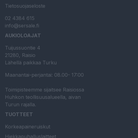
Tietosuojaseloste
02 4384 615
info@sersale.fi
AUKIOLOAJAT
Tuijussuontie 4
21280, Raisio
Lähellä paikkaa Turku
Maanantai-perjantai: 08.00- 17:00
Toimipisteemme sijaitsee Raisiossa
Huhkon teollisuusalueella, aivan
Turun rajalla.
TUOTTEET
Korkeapaineruiskut
Hiekkapuhalluslaitteet