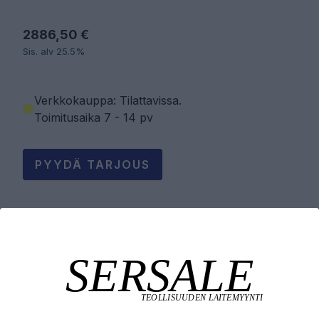
2886,50 €
Sis. alv 25.5%
Verkkokauppa: Tilattavissa
.
Toimitusaika 7 - 14 pv
PYYDÄ TARJOUS
LISÄÄ OSTOSKORIIN
Tuotekuvaus