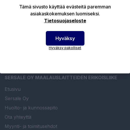
Tämä sivusto käyttää evästeitä paremman
Tekniset edut
asiakaskokemuksen luomiseksi.
Tietosuojaseloste
Ladattavat tiedostot
Hyväksy
Hyväksy pakolliset
SERSALE OY MAALAUSLAITTEIDEN ERIKOISLIIKE
Etusivu
Sersale Oy
Huolto- ja kunnossapito
Ota yhteyttä
Myynti- ja toimitusehdot