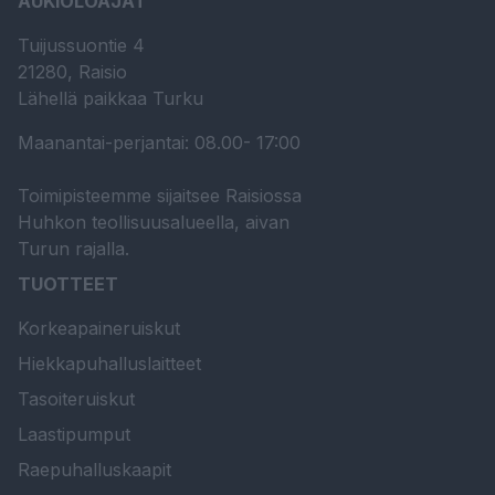
AUKIOLOAJAT
Tuijussuontie 4
21280, Raisio
Lähellä paikkaa Turku
Maanantai-perjantai: 08.00- 17:00
Toimipisteemme sijaitsee Raisiossa
Huhkon teollisuusalueella, aivan
Turun rajalla.
TUOTTEET
Korkeapaineruiskut
Hiekkapuhalluslaitteet
Tasoiteruiskut
Laastipumput
Raepuhalluskaapit