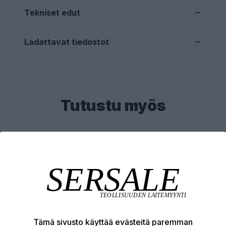
Tekniset edut
Ladattavat tiedostot
Tutustu myös
Tämä sivusto käyttää evästeitä paremman