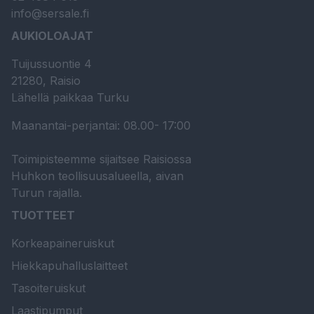
info@sersale.fi
AUKIOLOAJAT
Tuijussuontie 4
21280, Raisio
Lähellä paikkaa Turku
Maanantai-perjantai: 08.00- 17:00
Toimipisteemme sijaitsee Raisiossa
Huhkon teollisuusalueella, aivan
Turun rajalla.
TUOTTEET
Korkeapaineruiskut
Hiekkapuhalluslaitteet
Tasoiteruiskut
Laastipumput