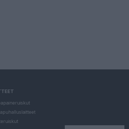
TTEET
apaineruiskut
apuhalluslaitteet
teruiskut