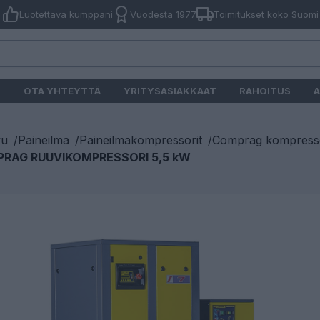
Luotettava kumppani
Vuodesta 1977
Toimitukset koko Suomi
O
OTA YHTEYTTÄ
YRITYSASIAKKAAT
RAHOITUS
A
vu
/
Paineilma
/
Paineilmakompressorit
/
Comprag kompresso
RAG RUUVIKOMPRESSORI 5,5 kW