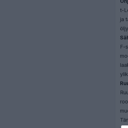
Oh
t-L
ja 
ölj
Sä
F-s
moo
laa
yli
Ru
Ruu
roo
muo
Täm