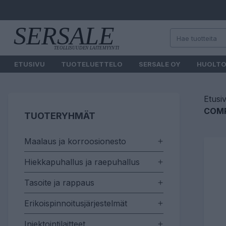
ETUSIVU
TUOTELUETTELO
SERSALE OY
HUOLT
Etusi
COMP
TUOTERYHMÄT
Maalaus ja korroosionesto
Hiekkapuhallus ja raepuhallus
Tasoite ja rappaus
Erikoispinnoitusjärjestelmät
Injektointilaitteet