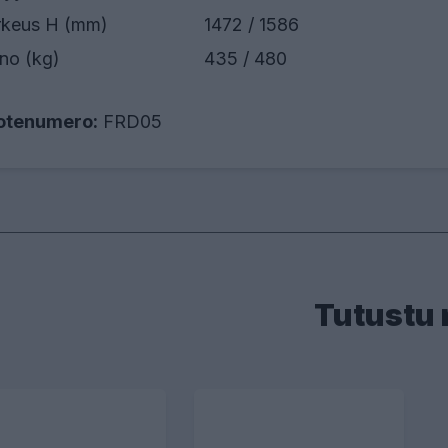
rkeus H (mm)
1472 / 1586
no (kg)
435 / 480
otenumero:
FRD05
Tutustu