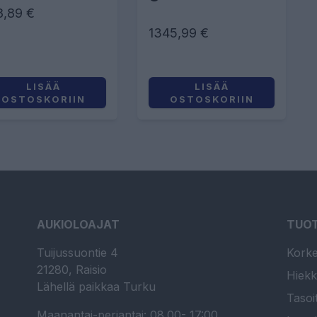
8,89 €
1345,99 €
LISÄÄ
LISÄÄ
OSTOSKORIIN
OSTOSKORIIN
AUKIOLOAJAT
TUO
Tuijussuontie 4
Korke
21280, Raisio
Hiekk
Lähellä paikkaa Turku
Tasoi
Maanantai-perjantai: 08.00- 17:00