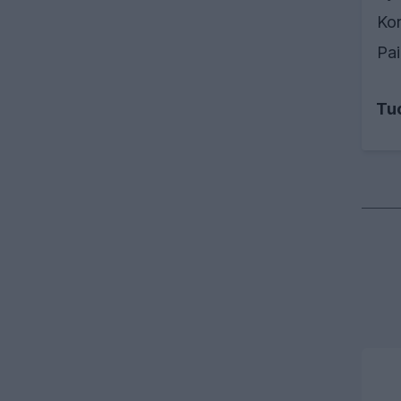
Ko
Pai
Tu