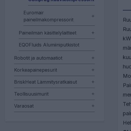
Euromair
paineilmakompressorit
Ruu
Ruu
Paineilman käsittelylaitteet
kW:
EQOFluids Alumiiniputkistot
män
kuu
Robotit ja automaatiot
huo
Korkeapainepesurit
Mod
BriskHeat Lämmitysratkaisut
Pai
Teollisuusimurit
mer
Teh
Varaosat
pai
Hel