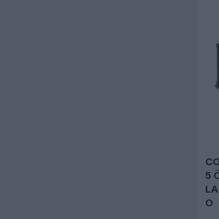
C
5 
LA
O