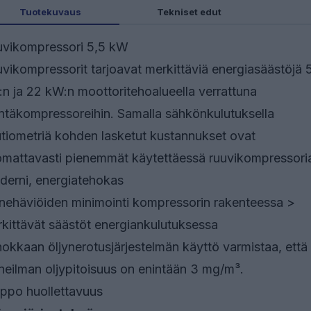
Tuotekuvaus
Tekniset edut
vikompressori 5,5 kW
vikompressorit tarjoavat merkittäviä energiasäästöjä 
n ja 22 kW:n moottoritehoalueella verrattuna
täkompressoreihin. Samalla sähkönkulutuksella
tiometriä kohden lasketut kustannukset ovat
mattavasti pienemmät käytettäessä ruuvikompressori
erni, energiatehokas
nehäviöiden minimointi kompressorin rakenteessa >
kittävät säästöt energiankulutuksessa
okkaan öljynerotusjärjestelmän käyttö varmistaa, että
neilman oljypitoisuus on enintään 3 mg/m³.
ppo huollettavuus