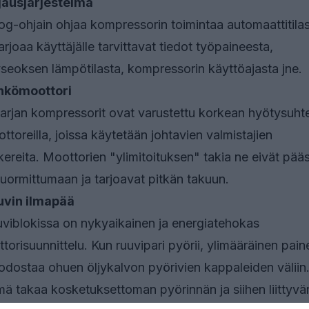
jausjärjestelmä
og-ohjain ohjaa kompressorin toimintaa automaattitila
tarjoaa käyttäjälle tarvittavat tiedot työpaineesta,
yseoksen lämpötilasta, kompressorin käyttöajasta jne.
hkömoottori
arjan kompressorit ovat varustettu korkean hyötysuht
ttoreilla, joissa käytetään johtavien valmistajien
kereita. Moottorien "ylimitoituksen" takia ne eivät pää
kuormittumaan ja tarjoavat pitkän takuun.
uvin ilmapää
viblokissa on nykyaikainen ja energiatehokas
ttorisuunnittelu. Kun ruuvipari pyörii, ylimääräinen pain
dostaa ohuen öljykalvon pyörivien kappaleiden väliin
ä takaa kosketuksettoman pyörinnän ja siihen liittyvä