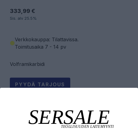
333,99 €
Sis. alv 25.5%
Verkkokauppa: Tilattavissa
.
Toimitusaika 7 - 14 pv
Volframikarbidi
PYYDÄ TARJOUS
LISÄÄ OSTOSKORIIN