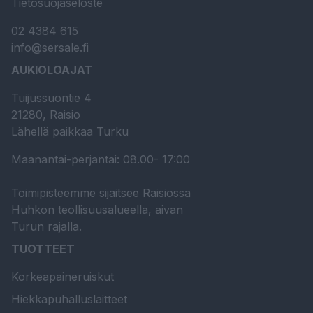
Tietosuojaseloste
02 4384 615
info@sersale.fi
AUKIOLOAJAT
Tuijussuontie 4
21280, Raisio
Lähellä paikkaa Turku
Maanantai-perjantai: 08.00- 17:00
Toimipisteemme sijaitsee Raisiossa
Huhkon teollisuusalueella, aivan
Turun rajalla.
TUOTTEET
Korkeapaineruiskut
Hiekkapuhalluslaitteet