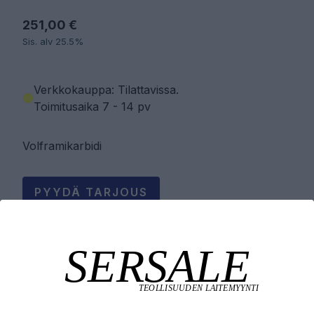
251,00 €
Sis. alv 25.5%
Verkkokauppa: Tilattavissa
.
Toimitusaika 7 - 14 pv
Volframikarbidi
PYYDÄ TARJOUS
LISÄÄ OSTOSKORIIN