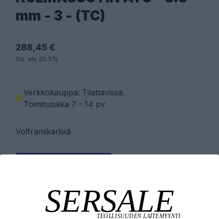
mm - 3 - (TC)
288,45 €
Sis. alv 25.5%
Verkkokauppa: Tilattavissa
.
Toimitusaika 7 - 14 pv
Volframikarbidi
PYYDÄ TARJOUS
LISÄÄ OSTOSKORIIN