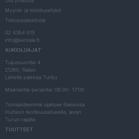
Ota yhteyttä
Myynti- ja toimitusehdot
Tietosuojaseloste
02 4384 615
info@sersale.fi
AUKIOLOAJAT
Tuijussuontie 4
21280, Raisio
Lähellä paikkaa Turku
Maanantai-perjantai: 08.00- 17:00
Toimipisteemme sijaitsee Raisiossa
Huhkon teollisuusalueella, aivan
Turun rajalla.
TUOTTEET