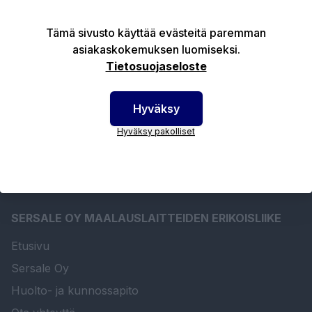
Tämä sivusto käyttää evästeitä paremman
asiakaskokemuksen luomiseksi.
Tuotekuvaus
Tietosuojaseloste
Tekniset edut
Hyväksy
Hyväksy pakolliset
SERSALE OY MAALAUSLAITTEIDEN ERIKOISLIIKE
Etusivu
Sersale Oy
Huolto- ja kunnossapito