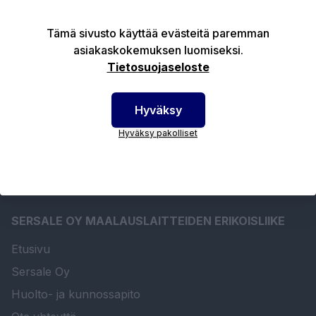
Tämä sivusto käyttää evästeitä paremman
asiakaskokemuksen luomiseksi.
Tuotekuvaus
Tietosuojaseloste
Tekniset edut
Hyväksy
Hyväksy pakolliset
SERSALE OY MAALAUSLAITTEIDEN ERIKOISLIIKE
Etusivu
Sersale Oy
Huolto- ja kunnossapito