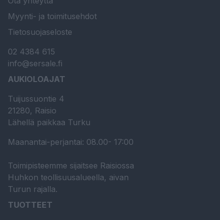
Ota yhteyttä
Myynti- ja toimitusehdot
Tietosuojaseloste
02 4384 615
info@sersale.fi
AUKIOLOAJAT
Tuijussuontie 4
21280, Raisio
Lähellä paikkaa Turku
Maanantai-perjantai: 08.00- 17:00
Toimipisteemme sijaitsee Raisiossa
Huhkon teollisuusalueella, aivan
Turun rajalla.
TUOTTEET