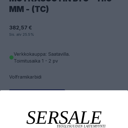
MM - (TC)
382,57 €
Sis. alv 25.5%
Verkkokauppa: Saatavilla
.
Toimitusaika 1 - 2 pv
Volframikarbidi
PYYDÄ TARJOUS
LISÄÄ OSTOSKORIIN