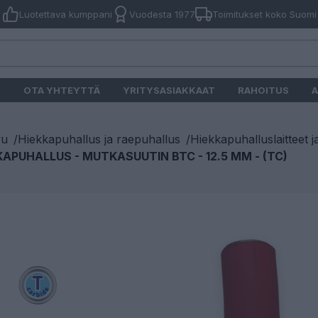
Luotettava kumppani
Vuodesta 1977
Toimitukset koko Suomi
O
OTA YHTEYTTÄ
YRITYSASIAKKAAT
RAHOITUS
A
vu
/
Hiekkapuhallus ja raepuhallus
/
Hiekkapuhalluslaitteet j
KAPUHALLUS - MUTKASUUTIN BTC - 12.5 MM - (TC)