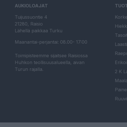
AUKIOLOAJAT
TUO
Tuijussuontie 4
Korke
21280, Raisio
Hiekk
Lähellä paikkaa Turku
Tasoi
Maanantai-perjantai: 08.00- 17:00
Laast
Raepu
Toimipisteemme sijaitsee Raisiossa
Huhkon teollisuusalueella, aivan
Erikoi
Turun rajalla.
2 K La
Maala
Paine
Ruuvi