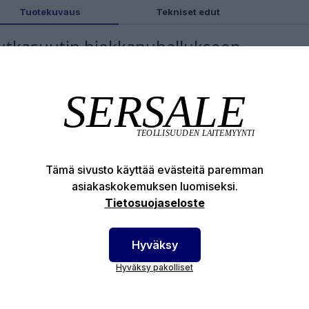
Tuotekuvaus
Tekniset edut
tkasuutin hiekkapuhallukseen
tävästä Volframikarbidista valmistettu 12.5 mm
kkapuhallussuutin.
otenumero:
23-12585
Tämä sivusto käyttää evästeitä paremman
asiakaskokemuksen luomiseksi.
Tietosuojaseloste
Hyväksy
Hyväksy pakolliset