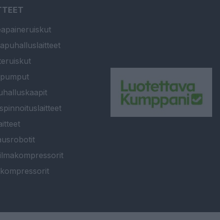
TTEET
apaineruiskut
apuhalluslaitteet
teruiskut
ipumput
halluskaapit
spinnoituslaitteet
itteet
usrobotit
ilmakompressorit
kompressorit