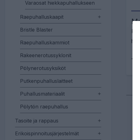
Varaosat hiekkapuhallukseen
Raepuhalluskaapit
Mu
Bristle Blaster
Kes
hie
Raepuhalluskammiot
Rakeenerotussyklonit
Tu
Pölynerotusyksiköt
Putkenpuhalluslaitteet
Puhallusmateriaalit
Pölytön raepuhallus
Tasoite ja rappaus
Erikoispinnoitusjärjestelmät