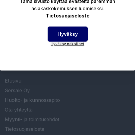
Tämä sivusto käyttää evästeitä paremman
asiakaskokemuksen luomiseksi.
Tekniset edut
Tietosuojaseloste
Hyväksy
Hyväksy pakolliset
SERSALE OY MAALAUSLAITTEIDEN ERIKOISLIIKE
Etusivu
Sersale Oy
Huolto- ja kunnossapito
Ota yhteyttä
Myynti- ja toimitusehdot
Tietosuojaseloste