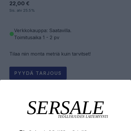
22,00 €
Sis. alv 25.5%
Verkkokauppa: Saatavilla
.
Toimitusaika 1 - 2 pv
Tilaa niin monta metriä kuin tarvitset!
PYYDÄ TARJOUS
LISÄÄ OSTOSKORIIN
Tuotekuvaus