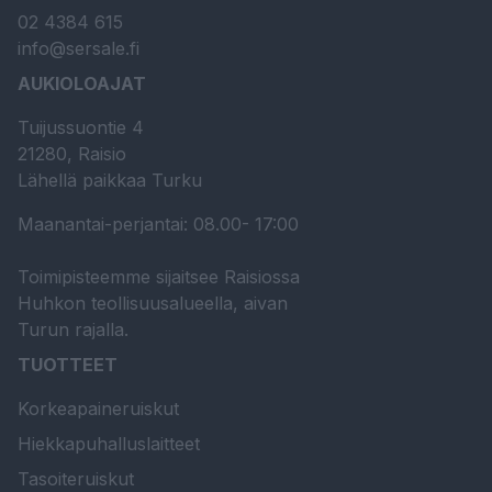
02 4384 615
info@sersale.fi
AUKIOLOAJAT
Tuijussuontie 4
21280, Raisio
Lähellä paikkaa Turku
Maanantai-perjantai: 08.00- 17:00
Toimipisteemme sijaitsee Raisiossa
Huhkon teollisuusalueella, aivan
Turun rajalla.
TUOTTEET
Korkeapaineruiskut
Hiekkapuhalluslaitteet
Tasoiteruiskut