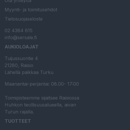
Ota yhteyttä
Myynti- ja toimitusehdot
Tietosuojaseloste
02 4384 615
info@sersale.fi
AUKIOLOAJAT
Tuijussuontie 4
21280, Raisio
Lähellä paikkaa Turku
Maanantai-perjantai: 08.00- 17:00
Toimipisteemme sijaitsee Raisiossa
Huhkon teollisuusalueella, aivan
Turun rajalla.
TUOTTEET