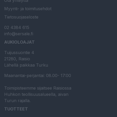
Ota yhteyttä
Myynti- ja toimitusehdot
Tietosuojaseloste
02 4384 615
info@sersale.fi
AUKIOLOAJAT
Tuijussuontie 4
21280, Raisio
Lähellä paikkaa Turku
Maanantai-perjantai: 08.00- 17:00
Toimipisteemme sijaitsee Raisiossa
Huhkon teollisuusalueella, aivan
Turun rajalla.
TUOTTEET