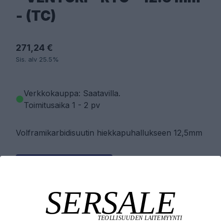
- (TC)
271,24 €
Sis. alv 25.5%
Verkkokauppa: Saatavilla
.
Toimitusaika 1 - 2 pv
Volframikarbidisuutin hiekkapuhallukseen 12,5mm
PYYDÄ TARJOUS
LISÄÄ OSTOSKORIIN