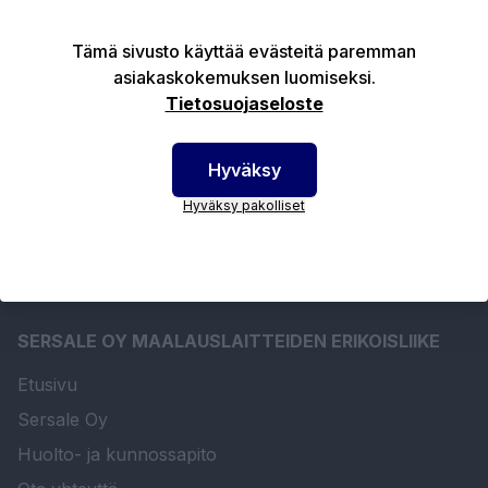
Tämä sivusto käyttää evästeitä paremman
asiakaskokemuksen luomiseksi.
Tuotekuvaus
Tietosuojaseloste
Tekniset edut
Hyväksy
Hyväksy pakolliset
SERSALE OY MAALAUSLAITTEIDEN ERIKOISLIIKE
Etusivu
Sersale Oy
Huolto- ja kunnossapito