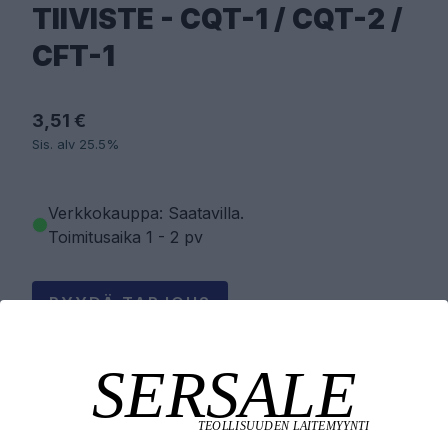
TIIVISTE - CQT-1 / CQT-2 /
CFT-1
3,51 €
Sis. alv 25.5%
Verkkokauppa: Saatavilla
.
Toimitusaika 1 - 2 pv
PYYDÄ TARJOUS
LISÄÄ OSTOSKORIIN