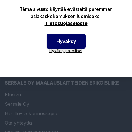
Tämä sivusto käyttää evästeitä paremman
Tuotekuvaus
asiakaskokemuksen luomiseksi.
Tietosuojaseloste
Tekniset edut
Hyväksy
Hyväksy pakolliset
SERSALE OY MAALAUSLAITTEIDEN ERIKOISLIIKE
Etusivu
Sersale Oy
Huolto- ja kunnossapito
Ota yhteyttä