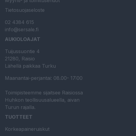
Myynti- ja toimitusehdot
Tietosuojaseloste
02 4384 615
info@sersale.fi
AUKIOLOAJAT
Tuijussuontie 4
21280, Raisio
Lähellä paikkaa Turku
Maanantai-perjantai: 08.00- 17:00
Toimipisteemme sijaitsee Raisiossa
Huhkon teollisuusalueella, aivan
Turun rajalla.
TUOTTEET
Korkeapaineruiskut