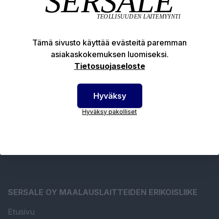
LISÄÄ OSTOSKORIIN
Tämä sivusto käyttää evästeitä paremman
asiakaskokemuksen luomiseksi.
Tietosuojaseloste
Tuotekuvaus
Hyväksy
Tekniset edut
Hyväksy pakolliset
SERSALE OY MAALAUSLAITTEIDEN ERIKOISLIIKE
Etusivu