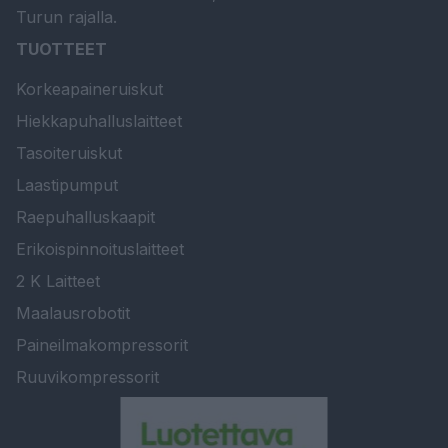
Turun rajalla.
TUOTTEET
Korkeapaineruiskut
Hiekkapuhalluslaitteet
Tasoiteruiskut
Laastipumput
Raepuhalluskaapit
Erikoispinnoituslaitteet
2 K Laitteet
Maalausrobotit
Paineilmakompressorit
Ruuvikompressorit