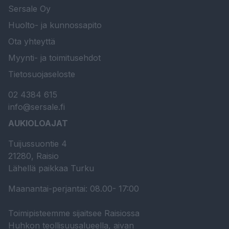
Sersale Oy
Huolto- ja kunnossapito
Ota yhteyttä
Myynti- ja toimitusehdot
Tietosuojaseloste
02 4384 615
info@sersale.fi
AUKIOLOAJAT
Tuijussuontie 4
21280, Raisio
Lähellä paikkaa Turku
Maanantai-perjantai: 08.00- 17:00
Toimipisteemme sijaitsee Raisiossa
Huhkon teollisuusalueella, aivan