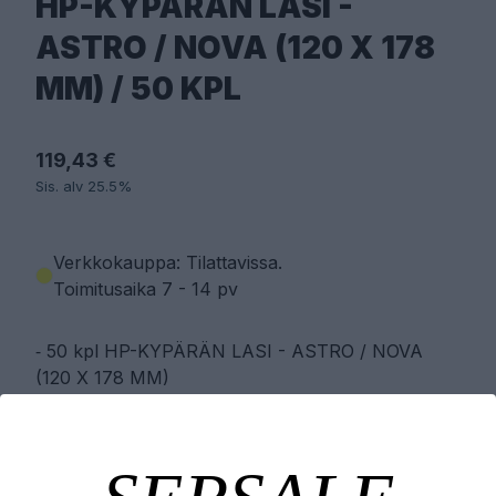
HP-KYPÄRÄN LASI -
ASTRO / NOVA (120 X 178
MM) / 50 KPL
119,43 €
Sis. alv 25.5%
Verkkokauppa: Tilattavissa
.
Toimitusaika 7 - 14 pv
⁃ 50 kpl HP-KYPÄRÄN LASI - ASTRO / NOVA
(120 X 178 MM)
PYYDÄ TARJOUS