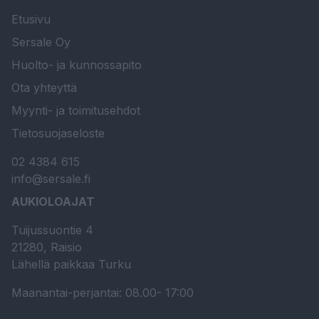
Etusivu
Sersale Oy
Huolto- ja kunnossapito
Ota yhteyttä
Myynti- ja toimitusehdot
Tietosuojaseloste
02 4384 615
info@sersale.fi
AUKIOLOAJAT
Tuijussuontie 4
21280, Raisio
Lähellä paikkaa Turku
Maanantai-perjantai: 08.00- 17:00