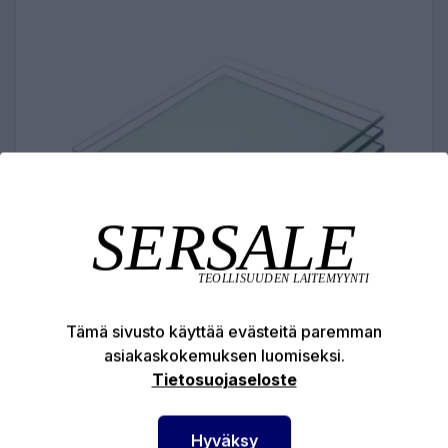
Tämä sivusto käyttää evästeitä paremman
HP-KYPÄRÄN LASI - RESIN / CLEMCO /
asiakaskokemuksen luomiseksi.
Tietosuojaseloste
50 KPL
119,43 €
Hyväksy