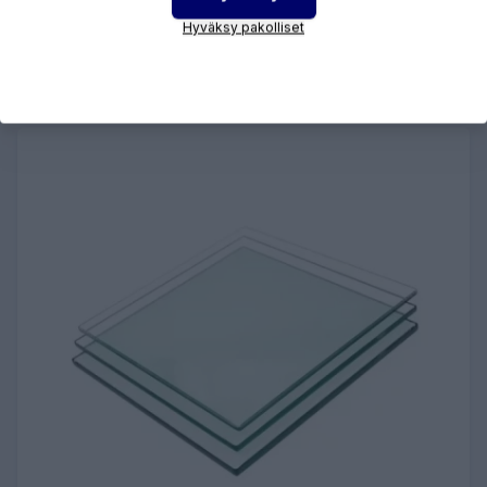
Hyväksy pakolliset
LISÄÄ OSTOSKORIIN