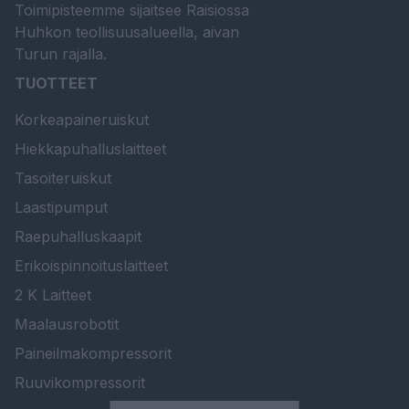
Toimipisteemme sijaitsee Raisiossa
Huhkon teollisuusalueella, aivan
Turun rajalla.
TUOTTEET
Korkeapaineruiskut
Hiekkapuhalluslaitteet
Tasoiteruiskut
Laastipumput
Raepuhalluskaapit
Erikoispinnoituslaitteet
2 K Laitteet
Maalausrobotit
Paineilmakompressorit
Ruuvikompressorit