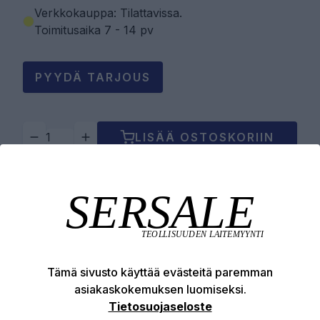
Verkkokauppa: Tilattavissa
.
Toimitusaika 7 - 14 pv
PYYDÄ TARJOUS
LISÄÄ OSTOSKORIIN
Tuotekuvaus
Tekniset edut
Tämä sivusto käyttää evästeitä paremman
asiakaskokemuksen luomiseksi.
Tietosuojaseloste