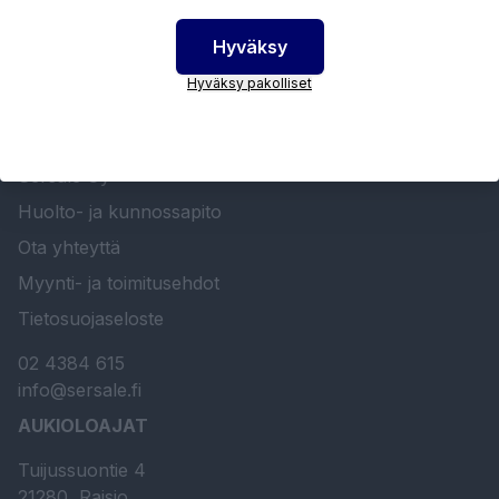
Hyväksy
Hyväksy pakolliset
SERSALE OY MAALAUSLAITTEIDEN ERIKOISLIIKE
Etusivu
Sersale Oy
Huolto- ja kunnossapito
Ota yhteyttä
Myynti- ja toimitusehdot
Tietosuojaseloste
02 4384 615
info@sersale.fi
AUKIOLOAJAT
Tuijussuontie 4
21280, Raisio