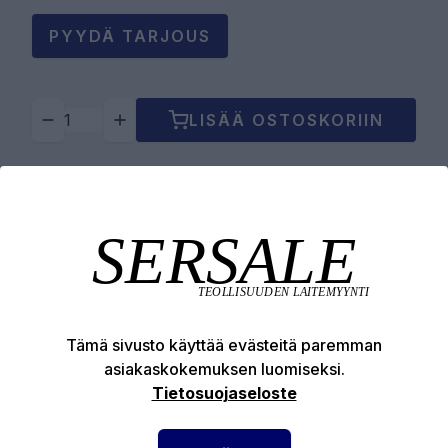
PYYDÄ TARJOUS
LISÄÄ OSTOSKORIIN
Tuotekuvaus
Tekniset edut
Tämä sivusto käyttää evästeitä paremman
asiakaskokemuksen luomiseksi.
Tietosuojaseloste