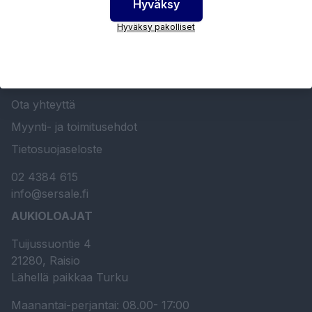
Hyväksy
SERSALE OY MAALAUSLAITTEIDEN ERIKOISLIIKE
Hyväksy pakolliset
Etusivu
Sersale Oy
Huolto- ja kunnossapito
Ota yhteyttä
Myynti- ja toimitusehdot
Tietosuojaseloste
02 4384 615
info@sersale.fi
AUKIOLOAJAT
Tuijussuontie 4
21280, Raisio
Lähellä paikkaa Turku
Maanantai-perjantai: 08.00- 17:00