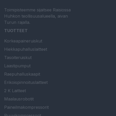
Toimipisteemme sijaitsee Raisiossa
Huhkon teollisuusalueella, aivan
Turun rajalla.
TUOTTEET
Korkeapaineruiskut
Hiekkapuhalluslaitteet
Tasoiteruiskut
Laastipumput
Raepuhalluskaapit
Erikoispinnoituslaitteet
2 K Laitteet
Maalausrobotit
Paineilmakompressorit
Ruuvikompressorit