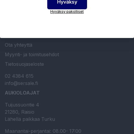
Hyväksy
SERSALE OY MAALAUSLAITTEIDEN ERIKOISLIIKE
Hyväksy pakolliset
Etusivu
Sersale Oy
Huolto- ja kunnossapito
Ota yhteyttä
Myynti- ja toimitusehdot
Tietosuojaseloste
02 4384 615
info@sersale.fi
AUKIOLOAJAT
Tuijussuontie 4
21280, Raisio
Lähellä paikkaa Turku
Maanantai-perjantai: 08.00- 17:00