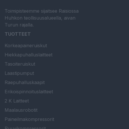
Toimipisteemme sijaitsee Raisiossa
Huhkon teollisuusalueella, aivan
Turun rajalla.
TUOTTEET
Korkeapaineruiskut
Hiekkapuhalluslaitteet
Tasoiteruiskut
Laastipumput
Raepuhalluskaapit
Erikoispinnoituslaitteet
2 K Laitteet
Maalausrobotit
Paineilmakompressorit
Ruuvikompressorit