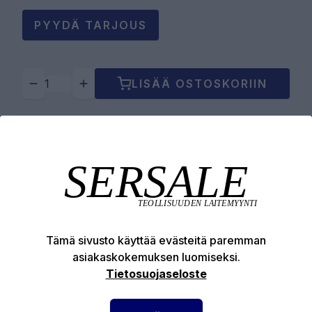
PYYDÄ TARJOUS
LISÄÄ OSTOSKORIIN
Tuotekuvaus
Tekniset edut
Tämä sivusto käyttää evästeitä paremman
asiakaskokemuksen luomiseksi.
Tietosuojaseloste