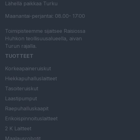
Lähellä paikkaa Turku
Maanantai-perjantai: 08.00- 17:00
Toimipisteemme sijaitsee Raisiossa
Huhkon teollisuusalueella, aivan
Turun rajalla.
TUOTTEET
Korkeapaineruiskut
Hiekkapuhalluslaitteet
Tasoiteruiskut
Laastipumput
Raepuhalluskaapit
Erikoispinnoituslaitteet
2 K Laitteet
Maalausrobotit