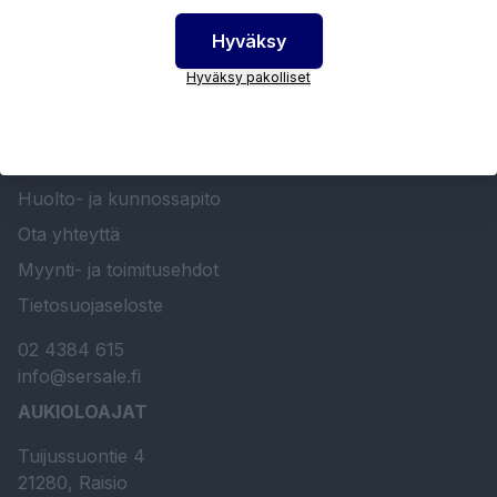
Hyväksy
Hyväksy pakolliset
SERSALE OY MAALAUSLAITTEIDEN ERIKOISLIIKE
Etusivu
Sersale Oy
Huolto- ja kunnossapito
Ota yhteyttä
Myynti- ja toimitusehdot
Tietosuojaseloste
02 4384 615
info@sersale.fi
AUKIOLOAJAT
Tuijussuontie 4
21280, Raisio