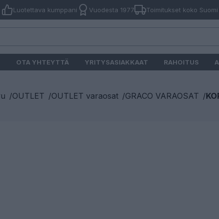
Luotettava kumppani
Vuodesta 1977
Toimitukset koko Suomi
O
OTA YHTEYTTÄ
YRITYSASIAKKAAT
RAHOITUS
A
vu
/
OUTLET
/
OUTLET varaosat
/
GRACO VARAOSAT
/
KO