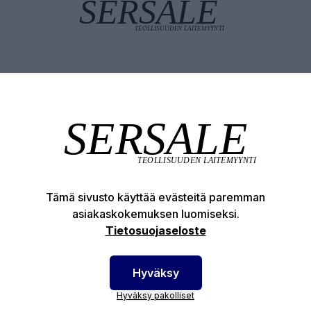
Tuotekuvaus
Tekniset edut
Tämä sivusto käyttää evästeitä paremman
otenumero:
52206927
asiakaskokemuksen luomiseksi.
Tietosuojaseloste
Hyväksy
Hyväksy pakolliset