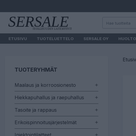
ETUSIVU
TUOTELUETTELO
SERSALE OY
HUOLT
Etusi
TUOTERYHMÄT
Maalaus ja korroosionesto
Hiekkapuhallus ja raepuhallus
Tasoite ja rappaus
Erikoispinnoitusjärjestelmät
Injektointilaitteet