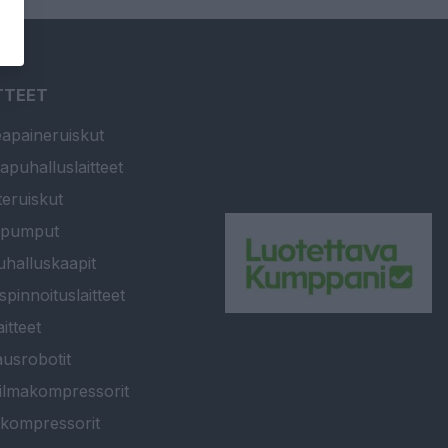
TTEET
apaineruiskut
apuhalluslaitteet
teruiskut
ipumput
halluskaapit
spinnoituslaitteet
itteet
usrobotit
ilmakompressorit
kompressorit