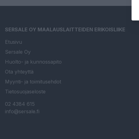
SERSALE OY MAALAUSLAITTEIDEN ERIKOISLIIKE
Etusivu
Sersale Oy
Huolto- ja kunnossapito
Ota yhteyttä
Myynti- ja toimitusehdot
Tietosuojaseloste
02 4384 615
info@sersale.fi