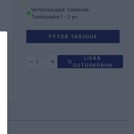
Verkkokauppa: Saatavilla
.
Toimitusaika 1 - 2 pv
PYYDÄ TARJOUS
LISÄÄ
OSTOSKORIIN