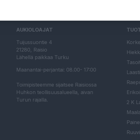
AUKIOLOAJAT
TUO
Tuijussuontie 4
Korke
21280, Raisio
Hiekk
Lähellä paikkaa Turku
Tasoi
Maanantai-perjantai: 08.00- 17:00
Laast
Raepu
Toimipisteemme sijaitsee Raisiossa
Huhkon teollisuusalueella, aivan
Erikoi
Turun rajalla.
2 K La
Maala
Paine
Ruuvi