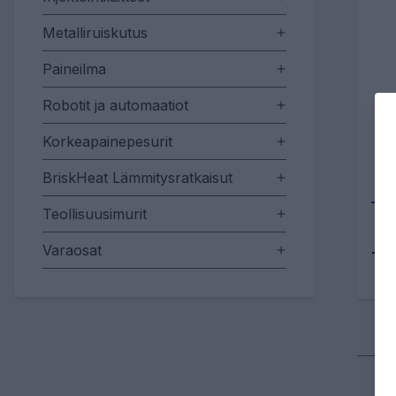
Metalliruiskutus
Paineilma
Robotit ja automaatiot
Korkeapainepesurit
BriskHeat Lämmitysratkaisut
Teollisuusimurit
Varaosat
Tu