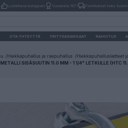
Luotettava kumppani
Vuodesta 1977
Toimitukset koko Suomi
O
OTA YHTEYTTÄ
YRITYSASIAKKAAT
RAHOITUS
A
vu
/
Hiekkapuhallus ja raepuhallus
/
Hiekkapuhalluslaitteet j
ETALLI SISÄSUUTIN 11.0 MM - 1 1/4" LETKULLE (HTC 11.