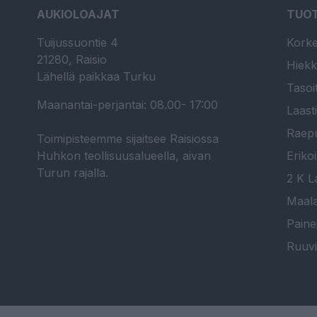
AUKIOLOAJAT
TUO
Tuijussuontie 4
Korke
21280, Raisio
Hiekk
Lähellä paikkaa Turku
Tasoi
Maanantai-perjantai: 08.00- 17:00
Laast
Raepu
Toimipisteemme sijaitsee Raisiossa
Huhkon teollisuusalueella, aivan
Erikoi
Turun rajalla.
2 K La
Maala
Paine
Ruuvi