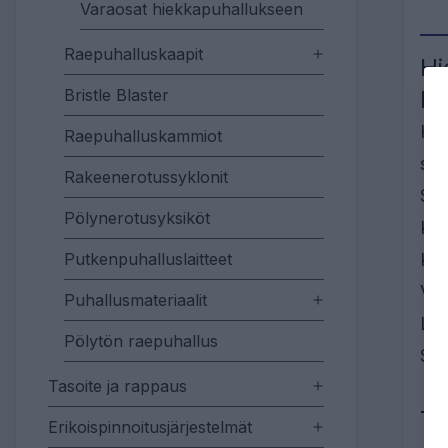
Varaosat hiekkapuhallukseen
Raepuhalluskaapit
Hi
Bristle Blaster
le
Hie
Raepuhalluskammiot
sis
Rakeenerotussyklonit
Suu
Pölynerotusyksiköt
Käy
Putkenpuhalluslaitteet
Kul
Vai
Puhallusmateriaalit
Let
Pölytön raepuhallus
Suu
Tasoite ja rappaus
Tu
Erikoispinnoitusjärjestelmät