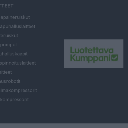
TTEET
apaineruiskut
apuhalluslaitteet
teruiskut
ipumput
halluskaapit
spinnoituslaitteet
itteet
usrobotit
ilmakompressorit
kompressorit