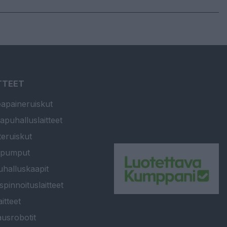
TTEET
apaineruiskut
apuhalluslaitteet
teruiskut
ipumput
halluskaapit
spinnoituslaitteet
itteet
usrobotit