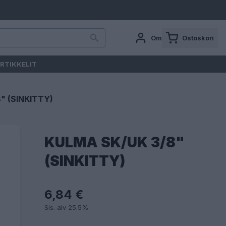
Oma tili
Ostoskori
RTIKKELIT
" (SINKITTY)
KULMA SK/UK 3/8"
(SINKITTY)
6,84 €
Sis. alv 25.5%