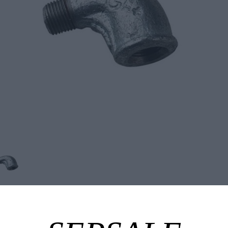
Tuotekuvaus
Tekniset edut