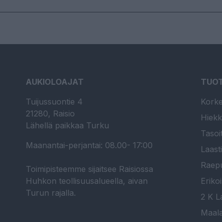
AUKIOLOAJAT
TUO
Tuijussuontie 4
Korke
21280, Raisio
Hiekk
Lähellä paikkaa Turku
Tasoi
Maanantai-perjantai: 08.00- 17:00
Laast
Raepu
Toimipisteemme sijaitsee Raisiossa
Huhkon teollisuusalueella, aivan
Erikoi
Turun rajalla.
2 K La
Maala