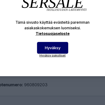
kitty kierreosa. EN 10242/A1
andardit:
EN 1562; EN ISO 6892-1
EN 1562:2009, EN
Tämä sivusto käyttää evästeitä paremman
242:1997
asiakaskokemuksen luomiseksi.
kaaniset ominaisuudet:
Tietosuojaseloste
olujuus: 400 N/mm2
littu käyttöpaine: 25 bar (-20°C-120°C)
Hyväksy
2%: 220N/mm2
Hyväksy pakolliset
nyvyys: 7%
vuus: max 220HB
otenumero:
960809203