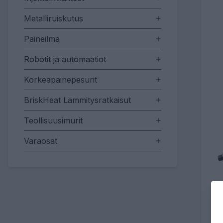
Metalliruiskutus
Paineilma
Robotit ja automaatiot
Korkeapainepesurit
BriskHeat Lämmitysratkaisut
Teollisuusimurit
Varaosat