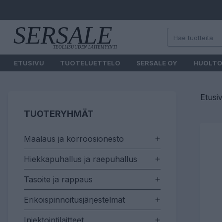
ETUSIVU
TUOTELUETTELO
SERSALE OY
HUOLT
Etusi
TUOTERYHMÄT
Maalaus ja korroosionesto
Hiekkapuhallus ja raepuhallus
Tasoite ja rappaus
Erikoispinnoitusjärjestelmät
Injektointilaitteet