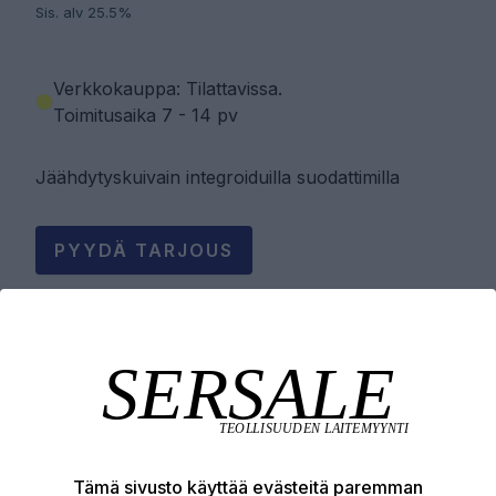
Sis. alv 25.5%
Verkkokauppa: Tilattavissa
.
Toimitusaika 7 - 14 pv
Jäähdytyskuivain integroiduilla suodattimilla
PYYDÄ TARJOUS
LISÄÄ OSTOSKORIIN
Tuotekuvaus
Tämä sivusto käyttää evästeitä paremman