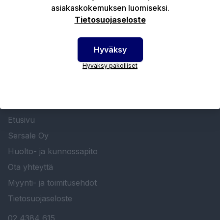
asiakaskokemuksen luomiseksi.
Tekniset edut
Tietosuojaseloste
Hyväksy
Hyväksy pakolliset
SERSALE OY MAALAUSLAITTEIDEN ERIKOISLIIKE
Etusivu
Sersale Oy
Huolto- ja kunnossapito
Ota yhteyttä
Myynti- ja toimitusehdot
Tietosuojaseloste
02 4384 615