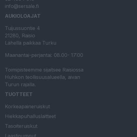
info@sersale.fi
AUKIOLOAJAT
Tuijussuontie 4
21280, Raisio
Lähellä paikkaa Turku
Maanantai-perjantai: 08.00- 17:00
Toimipisteemme sijaitsee Raisiossa
Huhkon teollisuusalueella, aivan
Turun rajalla.
TUOTTEET
Korkeapaineruiskut
Hiekkapuhalluslaitteet
Tasoiteruiskut
Laastipumput