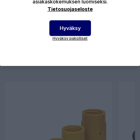
asiakaskokemuksen luomiseksi.
Tietosuojaseloste
LISÄÄ OSTOSKORIIN
Hyväksy
Hyväksy pakolliset
Osta myös