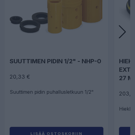
SUUTTIMEN PIDIN 1/2" - NHP-0
HIEK
EXTRA
20,33 €
27 M
Suuttimen pidin puhallusletkuun 1/2"
203,0
Hiekka
LISÄÄ OSTOSKORIIN