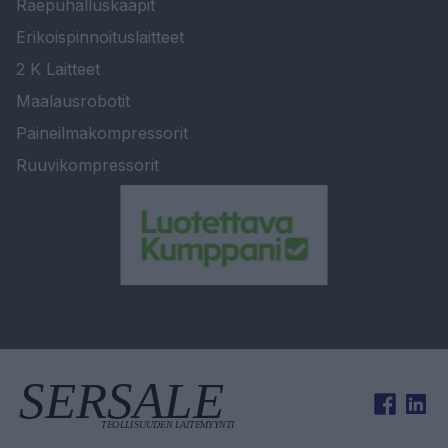
Raepuhalluskaapit
Erikoispinnoituslaitteet
2 K Laitteet
Maalausrobotit
Paineilmakompressorit
Ruuvikompressorit