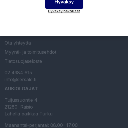
Hyväksy
SERSALE OY MAALAUSLAITTEIDEN ERIKOISLIIKE
Hyväksy pakolliset
Etusivu
Sersale Oy
Huolto- ja kunnossapito
Ota yhteyttä
Myynti- ja toimitusehdot
Tietosuojaseloste
02 4384 615
info@sersale.fi
AUKIOLOAJAT
Tuijussuontie 4
21280, Raisio
Lähellä paikkaa Turku
Maanantai-perjantai: 08.00- 17:00