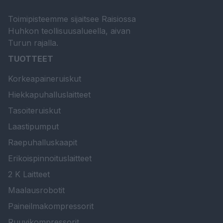
Toimipisteemme sijaitsee Raisiossa
Huhkon teollisuusalueella, aivan
Turun rajalla.
TUOTTEET
Korkeapaineruiskut
Hiekkapuhalluslaitteet
Tasoiteruiskut
Laastipumput
Raepuhalluskaapit
Erikoispinnoituslaitteet
2 K Laitteet
Maalausrobotit
Paineilmakompressorit
Ruuvikompressorit