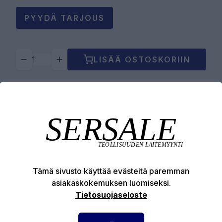
PYYDÄ TARJOUS
LISÄÄ OSTOSKORIIN
Tuotekuvaus
Tekniset edut
Tämä sivusto käyttää evästeitä paremman
asiakaskokemuksen luomiseksi.
Tietosuojaseloste