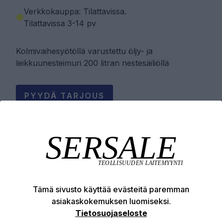
Verkkokauppa: Tilattavissa
.
Tilattavissa 3-14 pv
Kolmivaihesyötöllä varustettu öljy- ja
leikkuunesteimuri 200 litran nestesäiliöllä
PYYDÄ TARJOUS
Tuotekuvaus
Tekniset edut
Tämä sivusto käyttää evästeitä paremman
asiakaskokemuksen luomiseksi.
Tietosuojaseloste