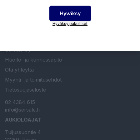
Hyväksy
Hyväksy pakolliset
SERSALE OY MAALAUSLAITTEIDEN ERIKOISLIIKE
Etusivu
Sersale Oy
Huolto- ja kunnossapito
Ota yhteyttä
Myynti- ja toimitusehdot
Tietosuojaseloste
02 4384 615
info@sersale.fi
AUKIOLOAJAT
Tuijussuontie 4
21280, Raisio