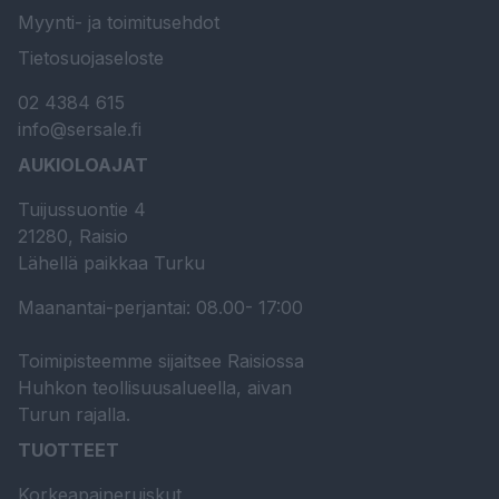
Myynti- ja toimitusehdot
Tietosuojaseloste
02 4384 615
info@sersale.fi
AUKIOLOAJAT
Tuijussuontie 4
21280, Raisio
Lähellä paikkaa Turku
Maanantai-perjantai: 08.00- 17:00
Toimipisteemme sijaitsee Raisiossa
Huhkon teollisuusalueella, aivan
Turun rajalla.
TUOTTEET
Korkeapaineruiskut