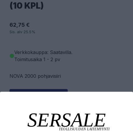
(10 KPL)
62,75 €
Sis. alv 25.5%
Verkkokauppa: Saatavilla
.
Toimitusaika 1 - 2 pv
NOVA 2000 pohjavisiiri
PYYDÄ TARJOUS
LISÄÄ OSTOSKORIIN