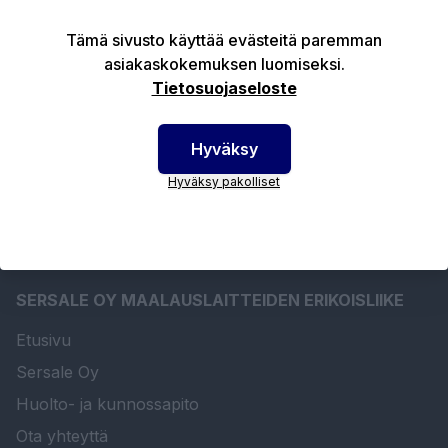
Tämä sivusto käyttää evästeitä paremman
Tuotekuvaus
asiakaskokemuksen luomiseksi.
Tietosuojaseloste
Tekniset edut
Hyväksy
Hyväksy pakolliset
SERSALE OY MAALAUSLAITTEIDEN ERIKOISLIIKE
Etusivu
Sersale Oy
Huolto- ja kunnossapito
Ota yhteyttä