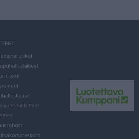
TTEET
apaineruiskut
apuhalluslaitteet
teruiskut
ipumput
halluskaapit
spinnoituslaitteet
itteet
usrobotit
ilmakompressorit