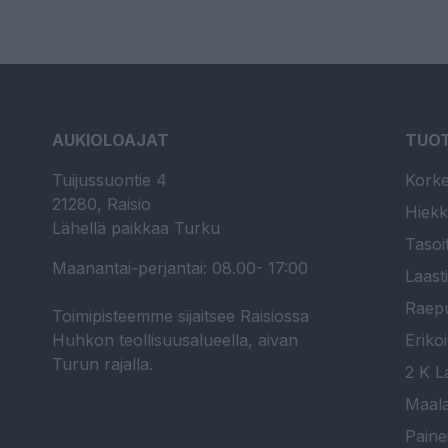
AUKIOLOAJAT
TUO
Tuijussuontie 4
Korke
21280, Raisio
Hiekk
Lähellä paikkaa Turku
Tasoi
Maanantai-perjantai: 08.00- 17:00
Laast
Raepu
Toimipisteemme sijaitsee Raisiossa
Huhkon teollisuusalueella, aivan
Erikoi
Turun rajalla.
2 K La
Maala
Paine