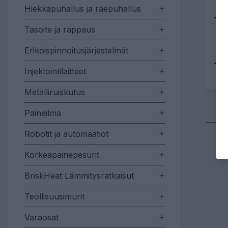
Hiekkapuhallus ja raepuhallus
Tasoite ja rappaus
Erikoispinnoitusjärjestelmät
Tu
Injektointilaitteet
Metalliruiskutus
Paineilma
Robotit ja automaatiot
Korkeapainepesurit
BriskHeat Lämmitysratkaisut
Teollisuusimurit
Varaosat