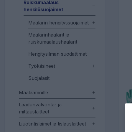
Ruiskumaalaus
henkilösuojaimet
Maalarin hengityssuojaimet
Maalarinhaalarit ja
ruiskumaalaushaalarit
Hengitysilman suodattimet
Työkäsineet
Suojalasit
Maalaamoille
Laadunvalvonta- ja
mittauslaitteet
Liuotintislaimet ja tislauslaitteet