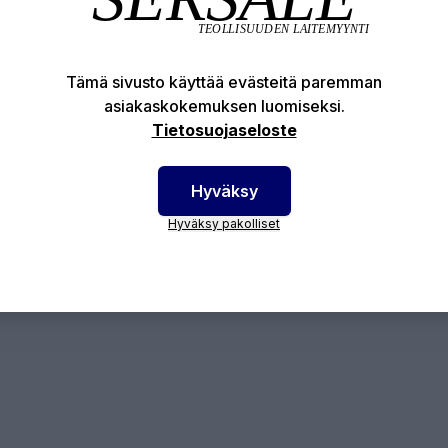
Tuotekuvaus
Tekniset edut
Tämä sivusto käyttää evästeitä paremman
asiakaskokemuksen luomiseksi.
otenumero:
71-RS-ZIRKON-10
Tietosuojaseloste
Hyväksy
Hyväksy pakolliset