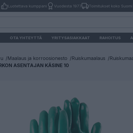
Luotettava kumppani
Vuodesta 1977
Toimitukset koko Suomi
O
OTA YHTEYTTÄ
YRITYSASIAKKAAT
RAHOITUS
A
vu
/
Maalaus ja korroosionesto
/
Ruiskumaalaus
/
Ruiskumaa
IRKON ASENTAJAN KÄSINE 10