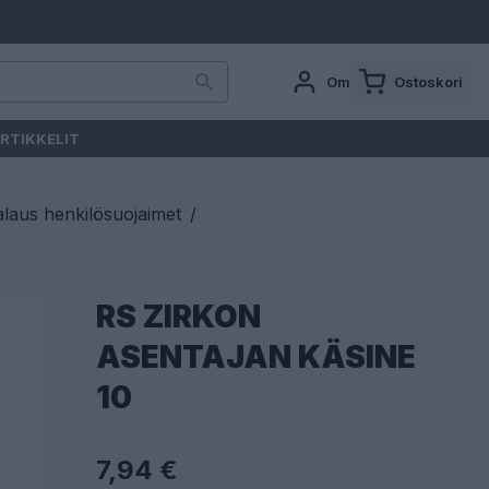
Oma tili
Ostoskori
RTIKKELIT
laus henkilösuojaimet
/
RS ZIRKON
ASENTAJAN KÄSINE
10
7,94 €