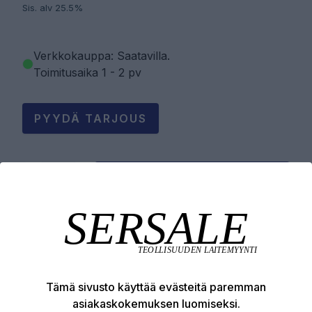
Sis. alv 25.5%
Verkkokauppa: Saatavilla
.
Toimitusaika 1 - 2 pv
PYYDÄ TARJOUS
LISÄÄ OSTOSKORIIN
Tuotekuvaus
Tämä sivusto käyttää evästeitä paremman
Tekniset edut
asiakaskokemuksen luomiseksi.