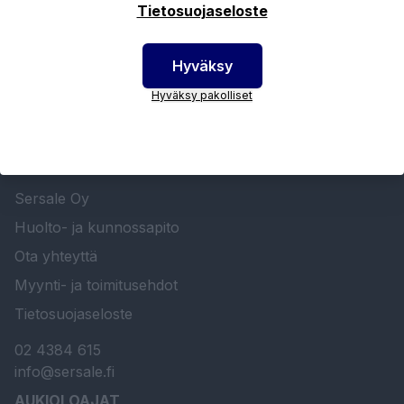
Tietosuojaseloste
Hyväksy
Hyväksy pakolliset
SERSALE OY MAALAUSLAITTEIDEN ERIKOISLIIKE
Etusivu
Sersale Oy
Huolto- ja kunnossapito
Ota yhteyttä
Myynti- ja toimitusehdot
Tietosuojaseloste
02 4384 615
info@sersale.fi
AUKIOLOAJAT