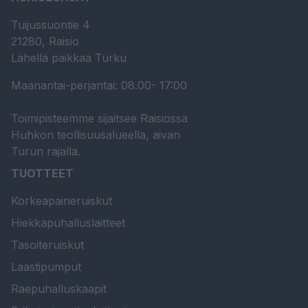
Tuijussuontie 4
21280, Raisio
Lähellä paikkaa Turku
Maanantai-perjantai: 08.00- 17:00
Toimipisteemme sijaitsee Raisiossa
Huhkon teollisuusalueella, aivan
Turun rajalla.
TUOTTEET
Korkeapaineruiskut
Hiekkapuhalluslaitteet
Tasoiteruiskut
Laastipumput
Raepuhalluskaapit