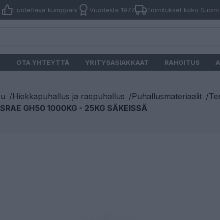
Luotettava kumppani
Vuodesta 1977
Toimitukset koko Suomi
O
OTA YHTEYTTÄ
YRITYSASIAKKAAT
RAHOITUS
A
vu
/
Hiekkapuhallus ja raepuhallus
/
Puhallusmateriaalit
/
Ter
SRAE GH50 1000KG - 25KG SÄKEISSÄ