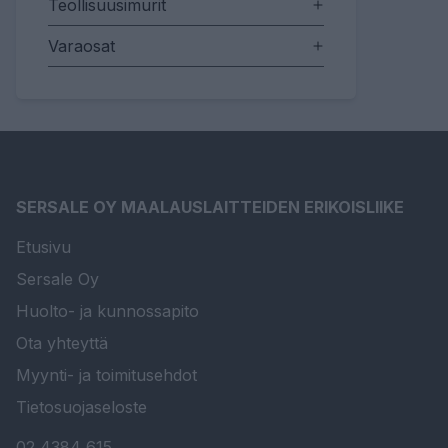
Teollisuusimurit
Varaosat
SERSALE OY MAALAUSLAITTEIDEN ERIKOISLIIKE
Etusivu
Sersale Oy
Huolto- ja kunnossapito
Ota yhteyttä
Myynti- ja toimitusehdot
Tietosuojaseloste
02 4384 615