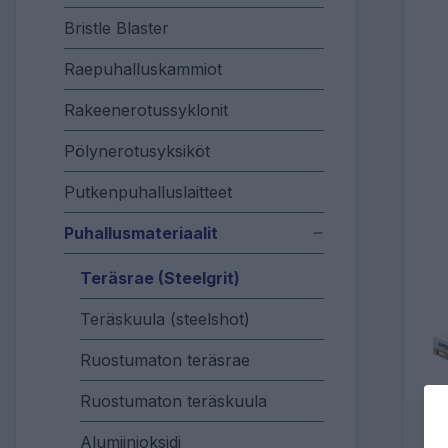
Bristle Blaster
Raepuhalluskammiot
Rakeenerotussyklonit
Pölynerotusyksiköt
Putkenpuhalluslaitteet
Puhallusmateriaalit
Teräsrae (Steelgrit)
Teräskuula (steelshot)
Ruostumaton teräsrae
Ruostumaton teräskuula
Alumiinioksidi