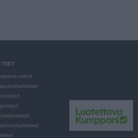
TTEET
apaineruiskut
apuhalluslaitteet
teruiskut
ipumput
halluskaapit
spinnoituslaitteet
itteet