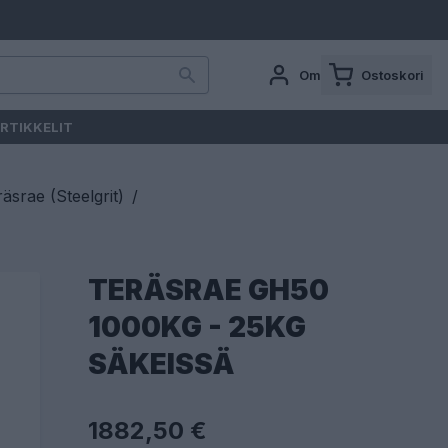
Oma tili
Ostoskori
RTIKKELIT
äsrae (Steelgrit)
/
TERÄSRAE GH50
1000KG - 25KG
SÄKEISSÄ
1882,50 €