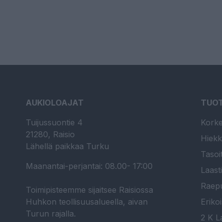
AUKIOLOAJAT
TUO
Tuijussuontie 4
Korke
21280, Raisio
Hiekk
Lähellä paikkaa Turku
Tasoi
Maanantai-perjantai: 08.00- 17:00
Laast
Raepu
Toimipisteemme sijaitsee Raisiossa
Huhkon teollisuusalueella, aivan
Erikoi
Turun rajalla.
2 K La