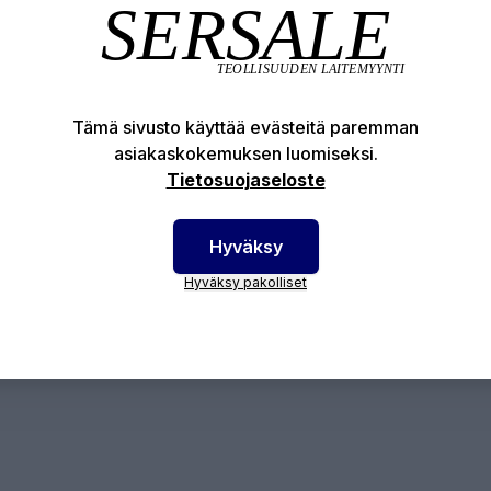
Tuotekuvaus
Tekniset edut
otenumero:
19U-GH50-1000-25
Tämä sivusto käyttää evästeitä paremman
asiakaskokemuksen luomiseksi.
Tietosuojaseloste
Hyväksy
Hyväksy pakolliset