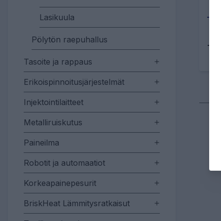
Lasikuula
Pölytön raepuhallus
Tu
Tasoite ja rappaus
Erikoispinnoitusjärjestelmät
Injektointilaitteet
Metalliruiskutus
Paineilma
Robotit ja automaatiot
Korkeapainepesurit
BriskHeat Lämmitysratkaisut