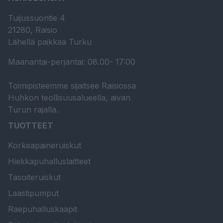
Tuijussuontie 4
21280, Raisio
Lähellä paikkaa Turku
Maanantai-perjantai: 08.00- 17:00
Toimipisteemme sijaitsee Raisiossa
Huhkon teollisuusalueella, aivan
Turun rajalla.
TUOTTEET
Korkeapaineruiskut
Hiekkapuhalluslaitteet
Tasoiteruiskut
Laastipumput
Raepuhalluskaapit