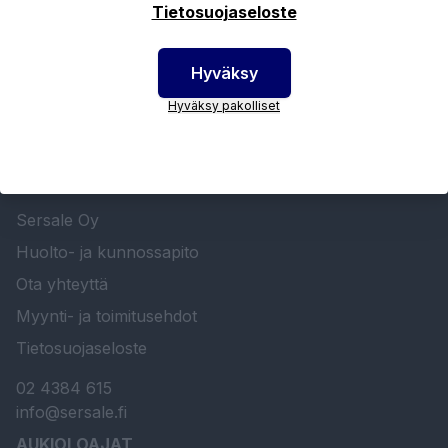
Tietosuojaseloste
Hyväksy
Hyväksy pakolliset
SERSALE OY MAALAUSLAITTEIDEN ERIKOISLIIKE
Etusivu
Sersale Oy
Huolto- ja kunnossapito
Ota yhteyttä
Myynti- ja toimitusehdot
Tietosuojaseloste
02 4384 615
info@sersale.fi
AUKIOLOAJAT