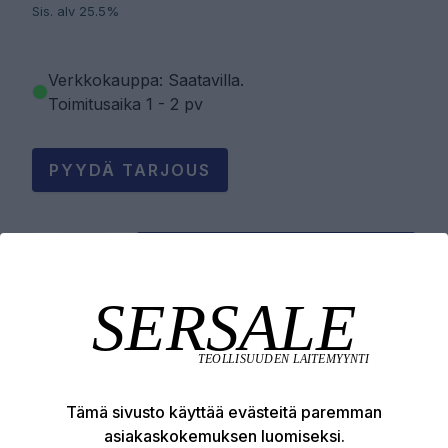
Sis. alv 25.5%
Verkkokauppa: Saatavilla
.
Toimitusaika 1 - 2 pv
PYYDÄ TARJOUS
LISÄÄ OSTOSKORIIN
Tuotekuvaus
Tämä sivusto käyttää evästeitä paremman
Tekniset edut
asiakaskokemuksen luomiseksi.