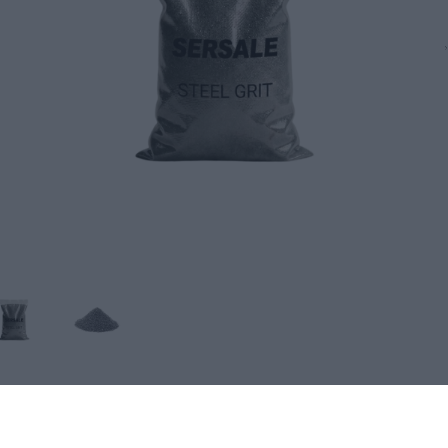
Tuotekuvaus
Tekniset edut