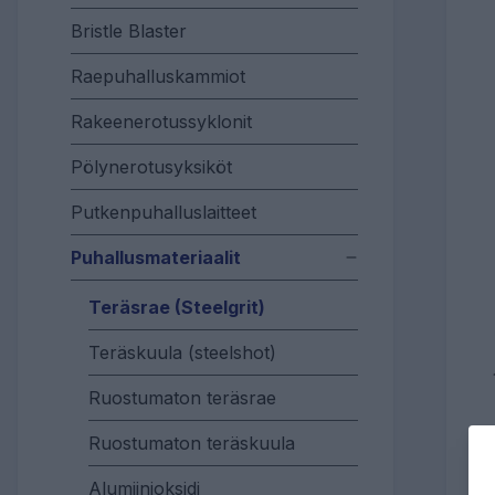
Bristle Blaster
Raepuhalluskammiot
Rakeenerotussyklonit
Pölynerotusyksiköt
Putkenpuhalluslaitteet
Puhallusmateriaalit
Teräsrae (Steelgrit)
Teräskuula (steelshot)
Ruostumaton teräsrae
Ruostumaton teräskuula
Alumiinioksidi