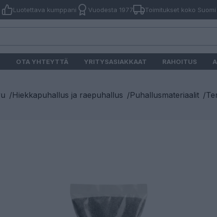
Luotettava kumppani
Vuodesta 1977
Toimitukset koko Suomi
O
OTA YHTEYTTÄ
YRITYSASIAKKAAT
RAHOITUS
A
vu
/
Hiekkapuhallus ja raepuhallus
/
Puhallusmateriaalit
/
Ter