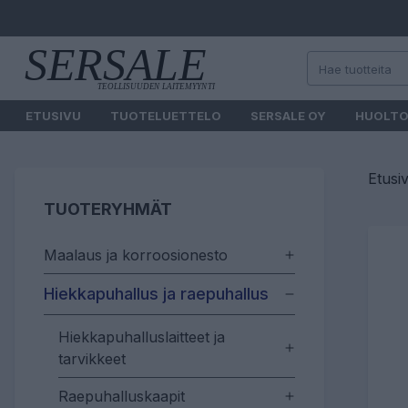
ETUSIVU
TUOTELUETTELO
SERSALE OY
HUOLT
Etusi
TUOTERYHMÄT
Maalaus ja korroosionesto
Hiekkapuhallus ja raepuhallus
Hiekkapuhalluslaitteet ja
tarvikkeet
Raepuhalluskaapit