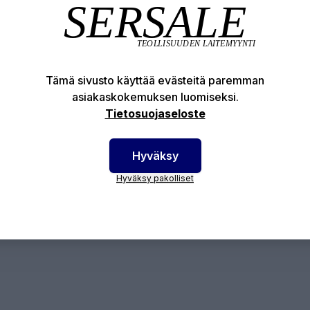
räsrae GH80
otenumero:
GH80-25
Tämä sivusto käyttää evästeitä paremman
asiakaskokemuksen luomiseksi.
Tietosuojaseloste
Hyväksy
Hyväksy pakolliset