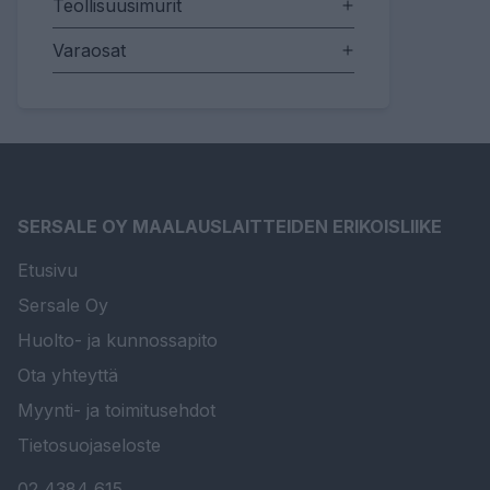
Teollisuusimurit
Varaosat
SERSALE OY MAALAUSLAITTEIDEN ERIKOISLIIKE
Etusivu
Sersale Oy
Huolto- ja kunnossapito
Ota yhteyttä
Myynti- ja toimitusehdot
Tietosuojaseloste
02 4384 615