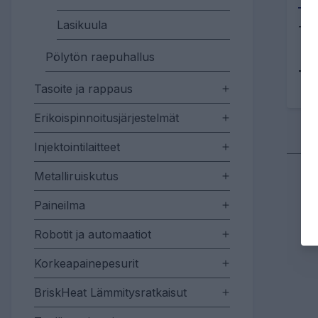
Lasikuula
Te
Pölytön raepuhallus
Tu
Tasoite ja rappaus
Erikoispinnoitusjärjestelmät
Injektointilaitteet
Metalliruiskutus
Paineilma
Robotit ja automaatiot
Korkeapainepesurit
BriskHeat Lämmitysratkaisut