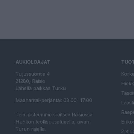
AUKIOLOAJAT
TUO
Tuijussuontie 4
Korke
21280, Raisio
Hiekk
Lähellä paikkaa Turku
Tasoi
Maanantai-perjantai: 08.00- 17:00
Laast
Raepu
Toimipisteemme sijaitsee Raisiossa
Huhkon teollisuusalueella, aivan
Erikoi
Turun rajalla.
2 K La