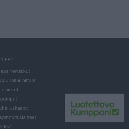
TTEET
apaineruiskut
apuhalluslaitteet
teruiskut
ipumput
halluskaapit
spinnoituslaitteet
itteet