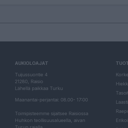
AUKIOLOAJAT
TUO
Tuijussuontie 4
Korke
21280, Raisio
Hiekk
Lähellä paikkaa Turku
Tasoi
Maanantai-perjantai: 08.00- 17:00
Laast
Raepu
Toimipisteemme sijaitsee Raisiossa
Huhkon teollisuusalueella, aivan
Erikoi
Turun rajalla.