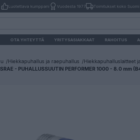
Luotettava kumppani
Vuodesta 1977
Toimitukset koko Suomi
O
OTA YHTEYTTÄ
YRITYSASIAKKAAT
RAHOITUS
A
vu
/
Hiekkapuhallus ja raepuhallus
/
Hiekkapuhalluslaitteet j
SRAE - PUHALLUSSUUTIN PERFORMER 1000 - 8.0 mm (B