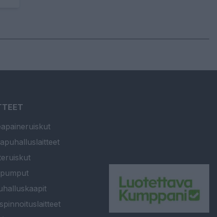
TTEET
apaineruiskut
apuhalluslaitteet
teruiskut
ipumput
halluskaapit
spinnoituslaitteet