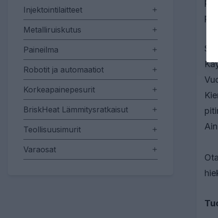
puh
Injektointilaitteet
par
Metalliruiskutus
Suu
Paineilma
Käy
Robotit ja automaatiot
Vuo
Korkeapainepesurit
Kie
BriskHeat Lämmitysratkaisut
pit
Ain
Teollisuusimurit
Varaosat
Ota
hie
Tu