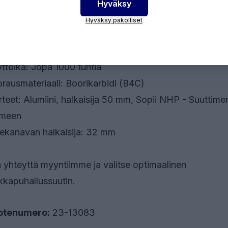
allettavan materiaalin nopeutta, mikä puolestaan joht
Hyväksy
empaan puhallustehoon.
Hyväksy pakolliset
tintyyppi: Pitkä venturisuutin
ttöikä: Jopa 1000 tuntia
rausmateriaali: Boorikarbidi (B4C)
rteet: Alumiini, halkaisija 50 mm, Sopii NHP - Suuttime
imeen
ekanavan halkaisija: 32 mm
 yhteyttä myyntiimme ja valitse optimaalinen
kkapuhallussuutin.
otenumero:
23-13083