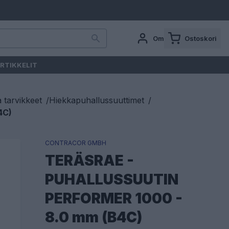
Oma tili
Ostoskori
RTIKKELIT
a tarvikkeet
/
Hiekkapuhallussuuttimet
/
4C)
CONTRACOR GMBH
TERÄSRAE -
PUHALLUSSUUTIN
PERFORMER 1000 -
8.0 mm (B4C)