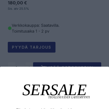
180,00 €
Sis. alv 25.5%
Verkkokauppa: Saatavilla
.
Toimitusaika 1 - 2 pv
PYYDÄ TARJOUS
LISÄÄ OSTOSKORIIN
Tuotekuvaus
Tekniset edut