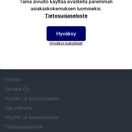
Tämä sivusto käyttää evästeitä paremman
asiakaskokemuksen luomiseksi.
Ladattavat tiedostot
Tietosuojaseloste
Hyväksy
Hyväksy pakolliset
SERSALE OY MAALAUSLAITTEIDEN ERIKOISLIIKE
Etusivu
Sersale Oy
Huolto- ja kunnossapito
Ota yhteyttä
Myynti- ja toimitusehdot
Tietosuojaseloste