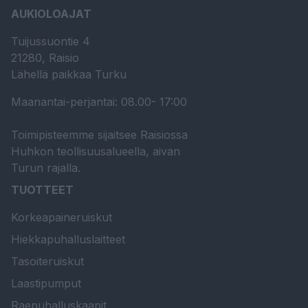
AUKIOLOAJAT
Tuijussuontie 4
21280, Raisio
Lähellä paikkaa Turku
Maanantai-perjantai: 08.00- 17:00
Toimipisteemme sijaitsee Raisiossa
Huhkon teollisuusalueella, aivan
Turun rajalla.
TUOTTEET
Korkeapaineruiskut
Hiekkapuhalluslaitteet
Tasoiteruiskut
Laastipumput
Raepuhalluskaapit