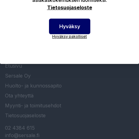
Tietosuojaseloste
Hyväksy
Hyväksy pakolliset
SERSALE OY MAALAUSLAITTEIDEN ERIKOISLIIKE
Etusivu
Sersale Oy
Huolto- ja kunnossapito
Ota yhteyttä
Myynti- ja toimitusehdot
Tietosuojaseloste
02 4384 615
info@sersale.fi