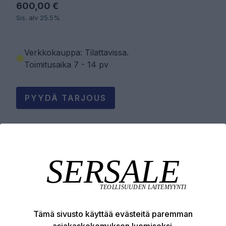
600,00 €
Sis. alv 25.5%
Verkkokauppa: Tilattavissa
.
Toimitusaika 7 - 14 pv
PYYDÄ TARJOUS
LISÄÄ OSTOSKORIIN
Tuotekuvaus
Tämä sivusto käyttää evästeitä paremman
Tekniset edut
asiakaskokemuksen luomiseksi.