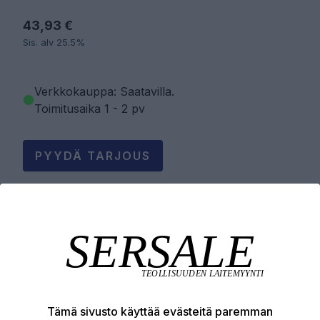
43,93 €
Sis. alv 25.5%
Verkkokauppa: Saatavilla
.
Toimitusaika 1 - 2 pv
PYYDÄ TARJOUS
LISÄÄ OSTOSKORIIN
Tuotekuvaus
Tämä sivusto käyttää evästeitä paremman