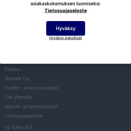
asiakaskokemuksen luomiseksi.
Tekniset edut
Tietosuojaseloste
Hyväksy
Hyväksy pakolliset
SERSALE OY MAALAUSLAITTEIDEN ERIKOISLIIKE
Etusivu
Sersale Oy
Huolto- ja kunnossapito
Ota yhteyttä
Myynti- ja toimitusehdot
Tietosuojaseloste
02 4384 615