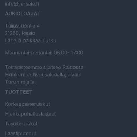
info@sersale.fi
AUKIOLOAJAT
Tuijussuontie 4
21280, Raisio
Lähellä paikkaa Turku
Maanantai-perjantai: 08.00- 17:00
Toimipisteemme sijaitsee Raisiossa
Huhkon teollisuusalueella, aivan
Turun rajalla.
TUOTTEET
Korkeapaineruiskut
Hiekkapuhalluslaitteet
Tasoiteruiskut
Laastipumput