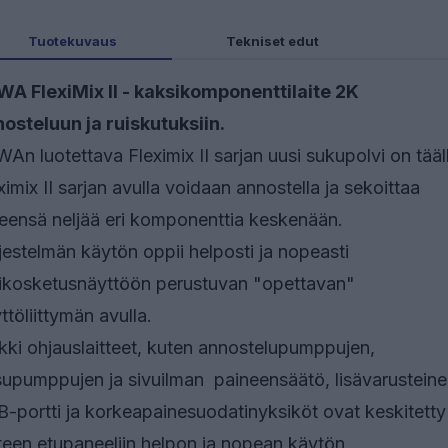
Tuotekuvaus
Tekniset edut
A FlexiMix II - kaksikomponenttilaite 2K
osteluun ja ruiskutuksiin.
An luotettava Fleximix II sarjan uusi sukupolvi on tääl
ximix II sarjan avulla voidaan annostella ja sekoittaa
eensä neljää eri komponenttia keskenään.
jestelmän käytön oppii helposti ja nopeasti
ikosketusnäyttöön perustuvan "opettavan"
ttöliittymän avulla.
kki ohjauslaitteet, kuten annostelupumppujen,
upumppujen ja sivuilman paineensäätö, lisävarustein
-portti ja korkeapainesuodatinyksiköt ovat keskitetty
tteen etupaneeliin helpon ja nopean käytön