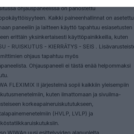
itussa ohjauspaneelissa on panostettu
ppokäyttöisyyteen. Kaikki paineenhallinnat on asetettu
aan paneeliin ja laitteen käyttö tapahtuu esiasetusten
keen erittäin yksinkertaisesti käyttöpainikkeilla, kuten
U - RUISKUTUS - KIERRÄTYS - SEIS . Lisävarusteist
mittimien ohjaus tapahtuu myös
paneelista. Ohjauspaneeli ei tästä enää helpommaksi
tu.
A FLEXIMIX II järjestelmä sopii kaikkiin yleisempiin
skutusmenetelmiin, kuten ilmattomaan ja sivuilma-
steiseen korkeapaineruiskututukseen,
alapainemenetelmiin (HVLP, LVLP) ja
köstatiikkaruiskutuksiin.
so WIWAn uusi esittelyvideo alapuolelta...