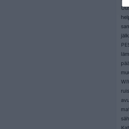
Uus
hel
sam
jäl
PES
läm
pää
muu
WIW
rui
avu
mat
säh
Kat