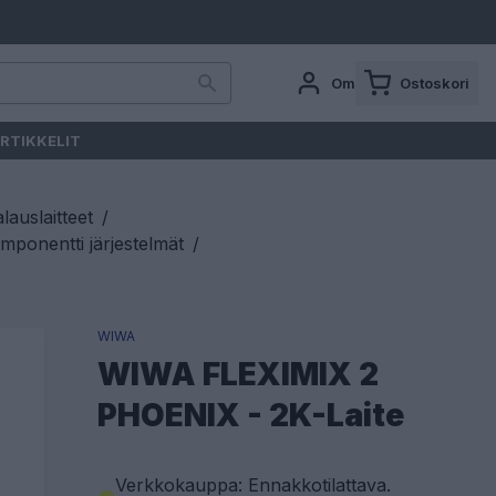
Oma tili
Ostoskori
RTIKKELIT
auslaitteet
/
mponentti järjestelmät
/
WIWA
WIWA FLEXIMIX 2
PHOENIX - 2K-Laite
Verkkokauppa: Ennakkotilattava
.