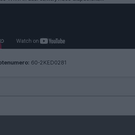
otenumero:
60-2KED0281