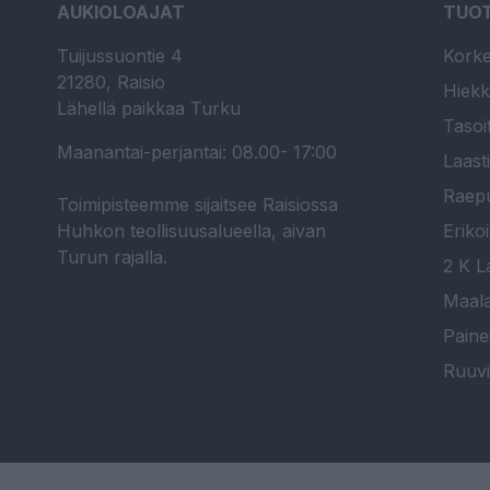
AUKIOLOAJAT
TUO
Tuijussuontie 4
Korke
21280, Raisio
Hiekk
Lähellä paikkaa Turku
Tasoi
Maanantai-perjantai: 08.00- 17:00
Laast
Raepu
Toimipisteemme sijaitsee Raisiossa
Huhkon teollisuusalueella, aivan
Erikoi
Turun rajalla.
2 K La
Maala
Paine
Ruuvi