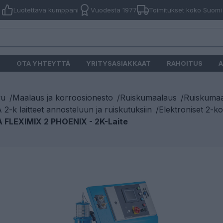
Luotettava kumppani
Vuodesta 1977
Toimitukset koko Suomi
O
OTA YHTEYTTÄ
YRITYSASIAKKAAT
RAHOITUS
A
vu
/
Maalaus ja korroosionesto
/
Ruiskumaalaus
/
Ruiskumaal
2-k laitteet annosteluun ja ruiskutuksiin
/
Elektroniset 2-ko
 FLEXIMIX 2 PHOENIX - 2K-Laite