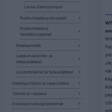
Larius Kalvopumput
Ruiskumaalausvarusteet
WIW
Ruiskumaalaus
ann
henkilösuojaimet
WIW
Maalaamoille
Fle
yht
Laadunvalvonta- ja
mittauslaitteet
Jär
vär
Liuotintislaimet ja tislauslaitteet
käy
Hiekkapuhallus ja raepuhallus
Kai
Tasoite ja rappaus
pes
USB
Erikoispinnoitusjärjestelmät
lai