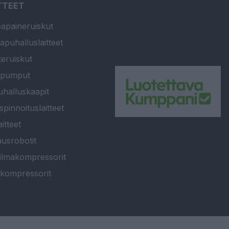
TTEET
apaineruiskut
apuhalluslaitteet
teruiskut
ipumput
halluskaapit
spinnoituslaitteet
itteet
usrobotit
ilmakompressorit
kompressorit