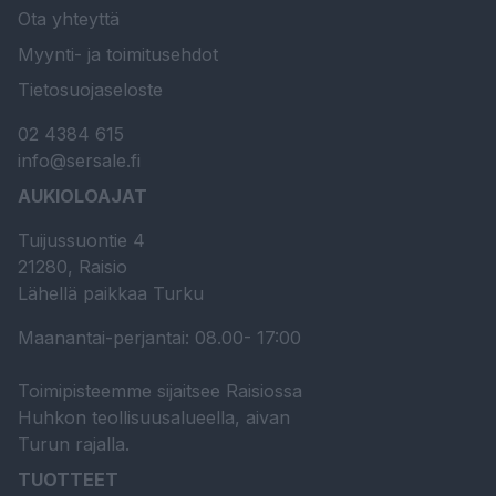
Ota yhteyttä
Myynti- ja toimitusehdot
Tietosuojaseloste
02 4384 615
info@sersale.fi
AUKIOLOAJAT
Tuijussuontie 4
21280, Raisio
Lähellä paikkaa Turku
Maanantai-perjantai: 08.00- 17:00
Toimipisteemme sijaitsee Raisiossa
Huhkon teollisuusalueella, aivan
Turun rajalla.
TUOTTEET