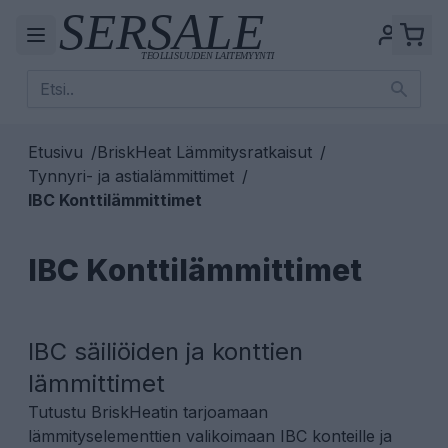
Etusivu
/
BriskHeat Lämmitysratkaisut
/
Tynnyri- ja astialämmittimet
/
IBC Konttilämmittimet
IBC Konttilämmittimet
IBC säiliöiden ja konttien
lämmittimet
Tutustu BriskHeatin tarjoamaan
lämmityselementtien valikoimaan IBC konteille ja