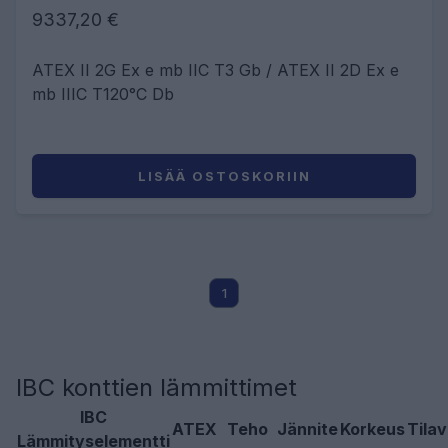
9337,20 €
ATEX II 2G Ex e mb IIC T3 Gb / ATEX II 2D Ex e
mb IIIC T120°C Db
LISÄÄ OSTOSKORIIN
1
IBC konttien lämmittimet
IBC
ATEX
Teho
Jännite
Korkeus
Tila
Lämmityselementti