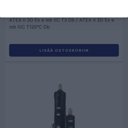
7730,80 €
ATEX II 2G Ex e mb IIC T3 Gb / ATEX II 2D Ex e
mb IIIC T120°C Db
LISÄÄ OSTOSKORIIN