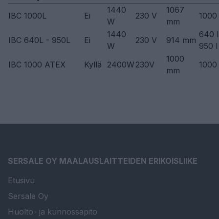
1440
1067
IBC 1000L
Ei
230 V
1000 
W
mm
1440
640 l
IBC 640L - 950L
Ei
230 V
914 mm
W
950 l
1000
IBC 1000 ATEX
Kyllä
2400W
230V
1000 
mm
SERSALE OY MAALAUSLAITTEIDEN ERIKOISLIIKE
Etusivu
Sersale Oy
Huolto- ja kunnossapito