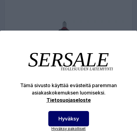
Tämä sivusto käyttää evästeitä paremman
asiakaskokemuksen luomiseksi.
Tietosuojaseloste
ATEX - KAASUPULLON
Hyväksy
LÄMMITYSPEITE - 10 l
Hyväksy pakolliset